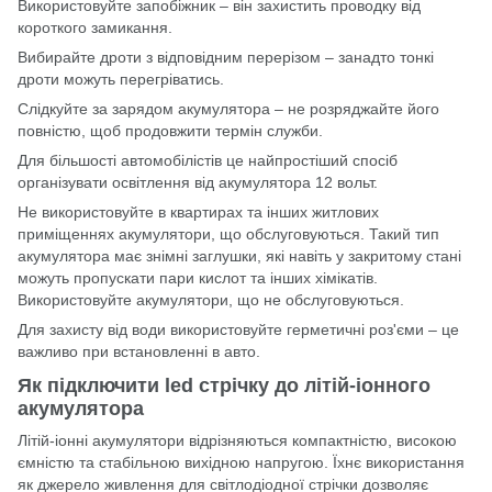
Використовуйте запобіжник – він захистить проводку від
короткого замикання.
Вибирайте дроти з відповідним перерізом – занадто тонкі
дроти можуть перегріватись.
Слідкуйте за зарядом акумулятора – не розряджайте його
повністю, щоб продовжити термін служби.
Для більшості автомобілістів це найпростіший спосіб
організувати освітлення від акумулятора 12 вольт.
Не використовуйте в квартирах та інших житлових
приміщеннях акумулятори, що обслуговуються. Такий тип
акумулятора має знімні заглушки, які навіть у закритому стані
можуть пропускати пари кислот та інших хімікатів.
Використовуйте акумулятори, що не обслуговуються.
Для захисту від води використовуйте герметичні роз'єми – це
важливо при встановленні в авто.
Як підключити led стрічку до літій-іонного
акумулятора
Літій-іонні акумулятори відрізняються компактністю, високою
ємністю та стабільною вихідною напругою. Їхнє використання
як джерело живлення для світлодіодної стрічки дозволяє