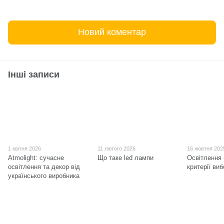
Новий коментар
Інші записи
1 квітня 2026
11 лютого 2026
16 жовтня 202
Atmolight: сучасне
Що таке led лампи
Освітлення 
освітлення та декор від
критерії ви
українського виробника