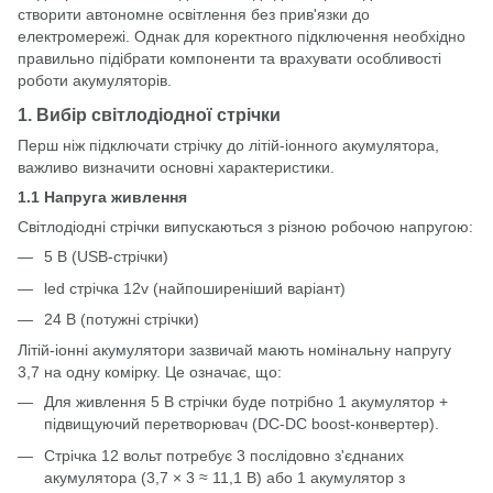
створити автономне освітлення без прив'язки до
електромережі. Однак для коректного підключення необхідно
правильно підібрати компоненти та врахувати особливості
роботи акумуляторів.
1. Вибір світлодіодної стрічки
Перш ніж підключати стрічку до літій-іонного акумулятора,
важливо визначити основні характеристики.
1.1 Напруга живлення
Світлодіодні стрічки випускаються з різною робочою напругою:
5 В (USB-стрічки)
led стрічка 12v (найпоширеніший варіант)
24 В (потужні стрічки)
Літій-іонні акумулятори зазвичай мають номінальну напругу
3,7 на одну комірку. Це означає, що:
Для живлення 5 В стрічки буде потрібно 1 акумулятор +
підвищуючий перетворювач (DC-DC boost-конвертер).
Стрічка 12 вольт потребує 3 послідовно з'єднаних
акумулятора (3,7 × 3 ≈ 11,1 В) або 1 акумулятор з