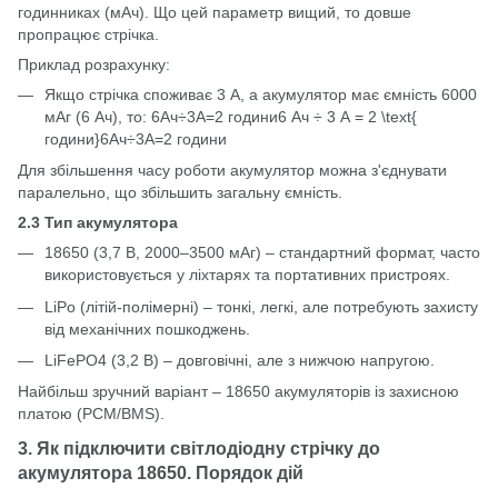
годинниках (мАч). Що цей параметр вищий, то довше
пропрацює стрічка.
Приклад розрахунку:
Якщо стрічка споживає 3 А, а акумулятор має ємність 6000
мАг (6 Ач), то: 6Ач÷3А=2 години6 Ач ÷ 3 А = 2 \text{
години}6Ач÷3А=2 години
Для збільшення часу роботи акумулятор можна з'єднувати
паралельно, що збільшить загальну ємність.
2.3 Тип акумулятора
18650 (3,7 В, 2000–3500 мАг) – стандартний формат, часто
використовується у ліхтарях та портативних пристроях.
LiPo (літій-полімерні) – тонкі, легкі, але потребують захисту
від механічних пошкоджень.
LiFePO4 (3,2 В) – довговічні, але з нижчою напругою.
Найбільш зручний варіант – 18650 акумуляторів із захисною
платою (PCM/BMS).
3. Як підключити світлодіодну стрічку до
акумулятора 18650. Порядок дій