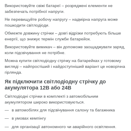
Використовуйте свіжі батареї – розряджені елементи не
забезпечать потрібної напруги.
Не перевищуйте робочу напругу – надмірна напруга може
пошкодити світлодіоди.
Обмежте довжину стрічки – довгі відрізки потребують більше
енергії, що знижує термін служби батарейок.
Використовуйте вимикач – він допоможе заощаджувати заряд,
коли підсвічування не потрібне.
Можна купити світлодіодну стрічку на батарейках у готовому
вигляді – найпростіший і найдоступніший варіант це новорічна
гірлянда.
Як підключити світлодіодну стрічку до
акумулятора 12В або 24В
Світлодіодні стрічки в комплекті з автомобільним
акумулятором широко використовуються.
в автомобілях для підсвічування салону та багажника
в умовах кемпінгу
для організації автономного чи аварійного освітлення.