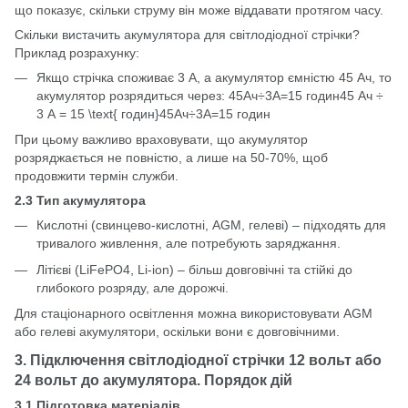
що показує, скільки струму він може віддавати протягом часу.
Скільки вистачить акумулятора для світлодіодної стрічки?
Приклад розрахунку:
Якщо стрічка споживає 3 А, а акумулятор ємністю 45 Ач, то
акумулятор розрядиться через: 45Ач÷3А=15 годин45 Ач ÷
3 А = 15 \text{ годин}45Ач÷3А=15 годин
При цьому важливо враховувати, що акумулятор
розряджається не повністю, а лише на 50-70%, щоб
продовжити термін служби.
2.3 Тип акумулятора
Кислотні (свинцево-кислотні, AGM, гелеві) – підходять для
тривалого живлення, але потребують заряджання.
Літієві (LiFePO4, Li-ion) – більш довговічні та стійкі до
глибокого розряду, але дорожчі.
Для стаціонарного освітлення можна використовувати AGM
або гелеві акумулятори, оскільки вони є довговічними.
3. Підключення світлодіодної стрічки 12 вольт або
24 вольт до акумулятора. Порядок дій
3.1 Підготовка матеріалів