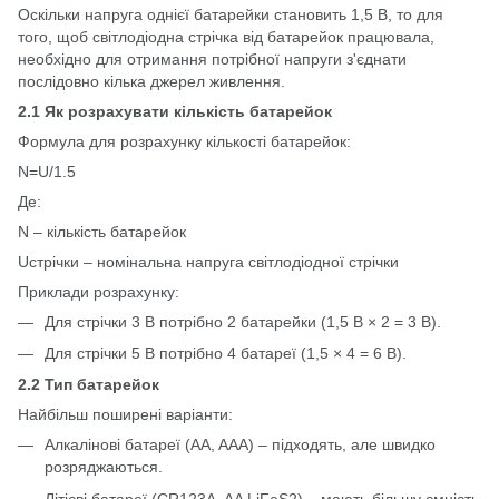
Оскільки напруга однієї батарейки становить 1,5 В, то для
того, щоб світлодіодна стрічка від батарейок працювала,
необхідно для отримання потрібної напруги з'єднати
послідовно кілька джерел живлення.
2.1 Як розрахувати кількість батарейок
Формула для розрахунку кількості батарейок:
N=U/1.5
Де:
N – кількість батарейок
Uстрічки – номінальна напруга світлодіодної стрічки
Приклади розрахунку:
Для стрічки 3 В потрібно 2 батарейки (1,5 В × 2 = 3 В).
Для стрічки 5 В потрібно 4 батареї (1,5 × 4 = 6 В).
2.2 Тип батарейок
Найбільш поширені варіанти:
Алкалінові батареї (AA, AAA) – підходять, але швидко
розряджаються.
Літієві батареї (CR123A, AA LiFeS2) – мають більшу ємність