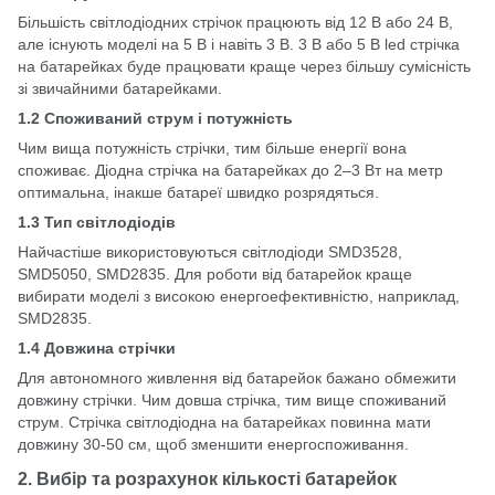
Більшість світлодіодних стрічок працюють від 12 В або 24 В,
але існують моделі на 5 В і навіть 3 В. 3 В або 5 В led стрічка
на батарейках буде працювати краще через більшу сумісність
зі звичайними батарейками.
1.2 Споживаний струм і потужність
Чим вища потужність стрічки, тим більше енергії вона
споживає. Діодна стрічка на батарейках до 2–3 Вт на метр
оптимальна, інакше батареї швидко розрядяться.
1.3 Тип світлодіодів
Найчастіше використовуються світлодіоди SMD3528,
SMD5050, SMD2835. Для роботи від батарейок краще
вибирати моделі з високою енергоефективністю, наприклад,
SMD2835.
1.4 Довжина стрічки
Для автономного живлення від батарейок бажано обмежити
довжину стрічки. Чим довша стрічка, тим вище споживаний
струм. Стрічка світлодіодна на батарейках повинна мати
довжину 30-50 см, щоб зменшити енергоспоживання.
2. Вибір та розрахунок кількості батарейок