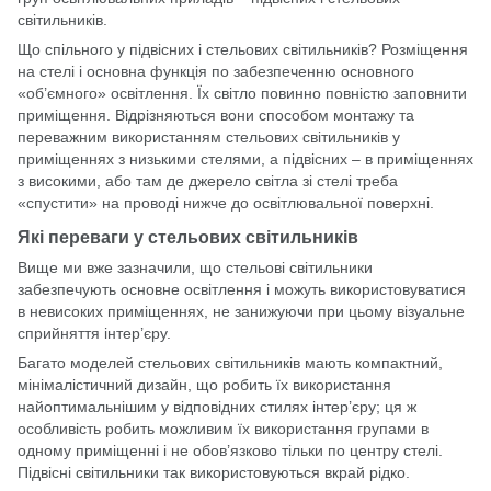
світильників.
Що спільного у підвісних і стельових світильників? Розміщення
на стелі і основна функція по забезпеченню основного
«об’ємного» освітлення. Їх світло повинно повністю заповнити
приміщення. Відрізняються вони способом монтажу та
переважним використанням стельових світильників у
приміщеннях з низькими стелями, а підвісних – в приміщеннях
з високими, або там де джерело світла зі стелі треба
«спустити» на проводі нижче до освітлювальної поверхні.
Які переваги у стельових світильників
Вище ми вже зазначили, що стельові світильники
забезпечують основне освітлення і можуть використовуватися
в невисоких приміщеннях, не занижуючи при цьому візуальне
сприйняття інтер’єру.
Багато моделей стельових світильників мають компактний,
мінімалістичний дизайн, що робить їх використання
найоптимальнішим у відповідних стилях інтер’єру; ця ж
особливість робить можливим їх використання групами в
одному приміщенні і не обов’язково тільки по центру стелі.
Підвісні світильники так використовуються вкрай рідко.