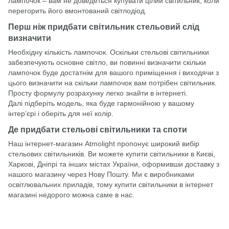
лампочок – вам не доведеться купувати цілий світильник, коли
перегорить його вмонтований світлодіод.
Перш ніж придбати світильник стельовий слід
визначити
Необхідну кількість лампочок. Оскільки стельові світильники
забезпечують основне світло, ви повинні визначити скільки
лампочок буде достатнім для вашого приміщення і виходячи з
цього визначити на скільки лампочок вам потрібен світильник.
Просту формулу розрахунку легко знайти в інтернеті.
Далі підберіть модель, яка буде гармонійною у вашому
інтер’єрі і оберіть для неї колір.
Де придбати стельові світильники та споти
Наш інтернет-магазин
Atmolight
пропонує широкий вибір
стельових світильників. Ви можете купити світильники в Києві,
Харкові, Дніпрі та інших містах України, оформивши доставку з
нашого магазину через Нову Пошту. Ми є виробниками
освітлювальних приладів, тому купити світильники в інтернет
магазині недорого можна саме в нас.