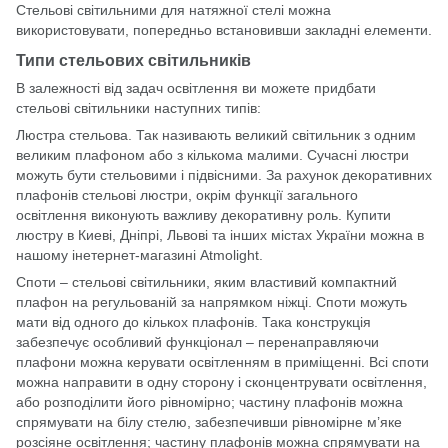
Стельові світильними для натяжної стелі можна
використовувати, попередньо встановивши закладні елементи.
Типи стельових світильників
В залежності від задач освітлення ви можете придбати
стельові світильники наступних типів:
Люстра стельова. Так називають великий світильник з одним
великим плафоном або з кількома малими. Сучасні люстри
можуть бути стельовими і підвісними. За рахунок декоративних
плафонів стельові люстри, окрім функції загального
освітлення виконують важливу декоративну роль. Купити
люстру в Киеві, Дніпрі, Львові та інших містах України можна в
нашому інетернет-магазині Atmolight.
Споти – стельові світильники, яким властивий компактний
плафон на регульованій за напрямком ніжці. Споти можуть
мати від одного до кількох плафонів. Така конструкція
забезпечує особливий функціонал – перенаправляючи
плафони можна керувати освітленням в приміщенні. Всі споти
можна направити в одну сторону і сконцентрувати освітлення,
або розподілити його рівномірно; частину плафонів можна
спрямувати на білу стелю, забезпечивши рівномірне м’яке
розсіяне освітлення; частину плафонів можна спрямувати на