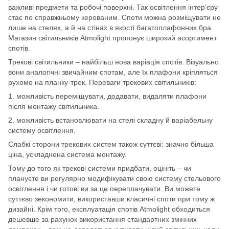
важливі предмети та робочі поверхні. Так освітлення інтер’єру
стає по справжньому керованим. Споти можна розміщувати не
лише на стелях, а й на стінах в якості багатоплафонних бра.
Магазин світильників Atmolight пропонує широкий асортимент
спотів.
Трекові світильники – найбільш нова варіація спотів. Візуально
вони аналогічні звичайним спотам, але їх плафони кріпляться
рухомо на планку-трек. Переваги трекових світильників:
1. можливість переміщувати, додавати, видаляти плафони
після монтажу світильника.
2. можливість встановлювати на стелі складну й варіабельну
систему освітлення.
Слабкі сторони трекових систем також суттєві: значно більша
ціна, ускладнена система монтажу.
Тому до того як трекові системи придбати, оцініть – чи
плануєте ви регулярно модифікувати свою систему стельового
освітлення і чи готові ви за це переплачувати. Ви можете
суттєво зекономити, використавши класичні споти при тому ж
дизайні. Крім того, експлуатація спотів Atmolight обходиться
дешевше за рахунок використання стандартних змінних