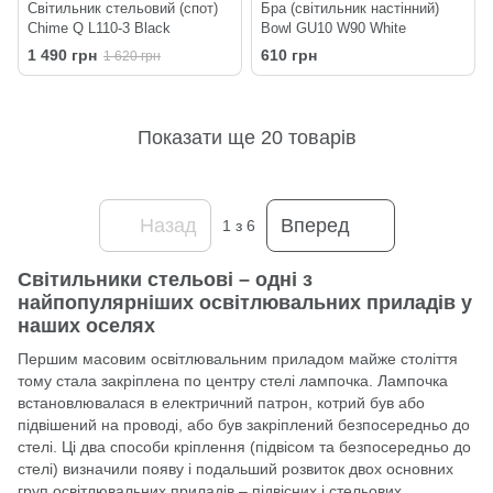
Світильник стельовий (спот)
Бра (світильник настінний)
Chime Q L110-3 Black
Bowl GU10 W90 White
1 490 грн
610 грн
1 620 грн
Показати ще 20 товарів
Назад
Вперед
1
з 6
Світильники стельові – одні з
найпопулярніших освітлювальних приладів у
наших оселях
Першим масовим освітлювальним приладом майже століття
тому стала закріплена по центру стелі лампочка. Лампочка
встановлювалася в електричний патрон, котрий був або
підвішений на проводі, або був закріплений безпосередньо до
стелі. Ці два способи кріплення (підвісом та безпосередньо до
стелі) визначили появу і подальший розвиток двох основних
груп освітлювальних приладів – підвісних і стельових