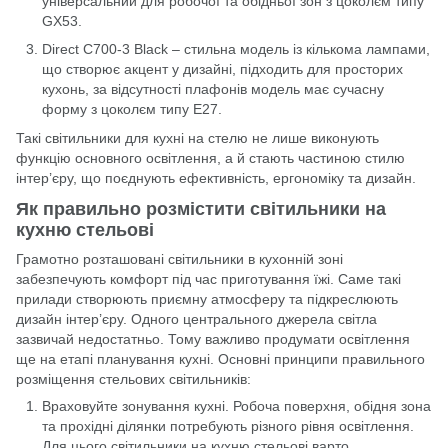
універсальний для робочої та обідньої зон з цоколєм типу
GX53.
Direct C700-3 Black – стильна модель із кількома лампами,
що створює акцент у дизайні, підходить для просторих
кухонь, за відсутності плафонів модель має сучасну
форму з цоколєм типу E27.
Такі світильники для кухні на стелю не лише виконують
функцію основного освітлення, а й стають частиною стилю
інтер’єру, що поєднують ефективність, ергономіку та дизайн.
Як правильно розмістити світильники на
кухню стельові
Грамотно розташовані світильники в кухонній зоні
забезпечують комфорт під час приготування їжі. Саме такі
прилади створюють приємну атмосферу та підкреслюють
дизайн інтер’єру. Одного центрального джерела світла
зазвичай недостатньо. Тому важливо продумати освітлення
ще на етапі планування кухні. Основні принципи правильного
розміщення
стельових світильників
:
Враховуйте зонування кухні. Робоча поверхня, обідня зона
та прохідні ділянки потребують різного рівня освітлення.
Для цього світильники на кухню стельові варто