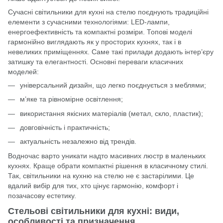
Сучасні світильники для кухні на стелю поєднують традиційні
елементи з сучасними технологіями: LED-лампи,
енергоефективність та компактні розміри. Топові моделі
гармонійно виглядають як у просторих кухнях, так і в
невеликих приміщеннях. Саме такі прилади додають інтер’єру
затишку та елегантності. Основні переваги класичних
моделей:
універсальний дизайн, що легко поєднується з меблями;
м’яке та рівномірне освітлення;
використання якісних матеріалів (метал, скло, пластик);
довговічність і практичність;
актуальність незалежно від трендів.
Водночас варто уникати надто масивних люстр в маленьких
кухнях. Краще обрати компактні рішення в класичному стилі.
Так, світильники на кухню на стелю не є застарілими. Це
вдалий вибір для тих, хто цінує гармонію, комфорт і
позачасову естетику.
Стельові світильники для кухні: види,
особливості та призначення