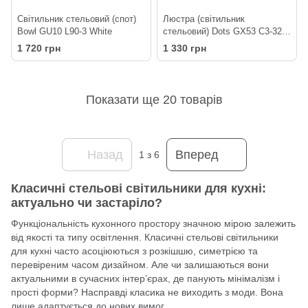
Світильник стельовий (спот)
Люстра (світильник
Bowl GU10 L90-3 White
стельовий) Dots GX53 C3-325
Black
1 720 грн
1 330 грн
Показати ще 20 товарів
Назад
Вперед
1
з 6
Класичні стельові світильники для кухні:
актуально чи застаріло?
Функціональність кухонного простору значною мірою залежить
від якості та типу освітлення. Класичні стельові світильники
для кухні часто асоціюються з розкішшю, симетрією та
перевіреним часом дизайном. Але чи залишаються вони
актуальними в сучасних інтер’єрах, де панують мінімалізм і
прості форми? Насправді класика не виходить з моди. Вона
лише адаптується до нових вимог.