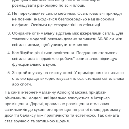
розміщувати рівномірно по всій площі.
Не перекривайте світло меблями. Освітлювальні прилади
не повинні знаходитися безпосередньо над високими
шафами. Оскільки це створює тіні на стільниці.
Обирайте оптимальну відстань між джерелами світла. Для
точкових моделей рекомендовано залишати 60-80 см між
світильниками, щоб уникнути темних зон.
Комбінуйте різні типи освітлення. Поєднання стельових
світильників із підсвіткою робочої зони значно підвищує
функціональність кухні.
Звертайте увагу на висоту стелі. У приміщеннях із низькою
стелею краще використовувати плоскі стельові світильники
або споти.
На сайті
інтернет-магазину Atmolight
можна придбати
різноманітні моделі, які ідеально вписуються в інтерьєр
приміщення. Доречі, правильне розміщення стельових
світильників до кухонного приміщення різної площі дає змогу
досягти балансу між практичністю та естетикою. Так кімната
стає зручною та затишною щодня.