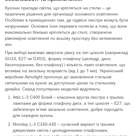
Кухонні прилади світла, що кріпляться на стелю – це
практичне рішення для організації основного освітлення.
Особливо в приміщеннях там, де підвісні люстри можуть бути
незручними. Основна їхня перевага полягає в тому, що вони
максимально близько кріпляться до стелі, створюючи
рівномірне освітлення по всьому простору без затемнених
зон.
При виборі важливо звертати увагу на тип цоколя (наприклад
GU10, E27 чи GX53), форму плафону (циліндр, диск,
багатогранник, без плафону) і кількість ламп освітлення, що
впливає на загальну яскравість (від 1 до 7-ми). Український
виробник Atmolight пропонує до замовлення стельові
світильники на кухню за доступною ціною та стильному
дизайні. Серед популярних моделей виділяють:
Attic L-3 C400 Білий – класична кругла люстра з трьома
лампами де форма плафону диск, а тип цоколя – E27, що
забезпечує м’яке загальне освітлення, добре підходить
для середніх кухонь.
Monday L-3 C160-430 – сучасний варіант із трьома
джерелами світла і циліндричними плафонами,