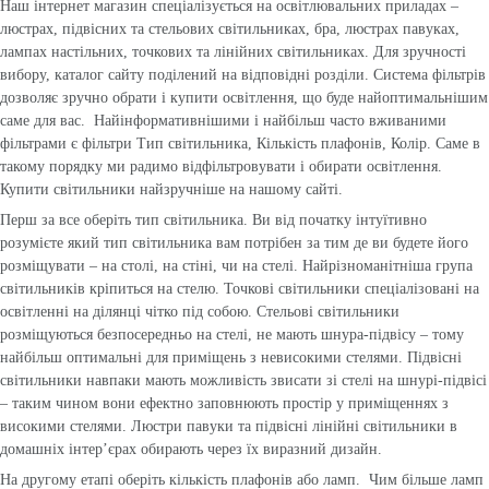
Наш інтернет магазин спеціалізується на освітлювальних приладах –
люстрах
,
підвісних
та
стельових світильниках
,
бра
,
люстрах павуках
,
лампах настільних
,
точкових
та
лінійних світильниках
. Для зручності
вибору, каталог сайту поділений на відповідні розділи. Система фільтрів
дозволяє зручно обрати і купити освітлення, що буде найоптимальнішим
саме для вас. Найінформативнішими і найбільш часто вживаними
фільтрами є фільтри Тип світильника, Кількість плафонів, Колір. Саме в
такому порядку ми радимо відфільтровувати і обирати освітлення.
Купити світильники найзручніше на нашому сайті.
Перш за все оберіть тип світильника. Ви від початку інтуїтивно
розумієте який тип світильника вам потрібен за тим де ви будете його
розміщувати – на столі, на стіні, чи на стелі. Найрізноманітніша група
світильників кріпиться на стелю. Точкові світильники спеціалізовані на
освітленні на ділянці чітко під собою. Стельові світильники
розміщуються безпосередньо на стелі, не мають шнура-підвісу – тому
найбільш оптимальні для приміщень з невисокими стелями. Підвісні
світильники навпаки мають можливість звисати зі стелі на шнурі-підвісі
– таким чином вони ефектно заповнюють простір у приміщеннях з
високими стелями. Люстри павуки та підвісні лінійні світильники в
домашніх інтер’єрах обирають через їх виразний дизайн.
На другому етапі оберіть кількість плафонів або ламп. Чим більше ламп