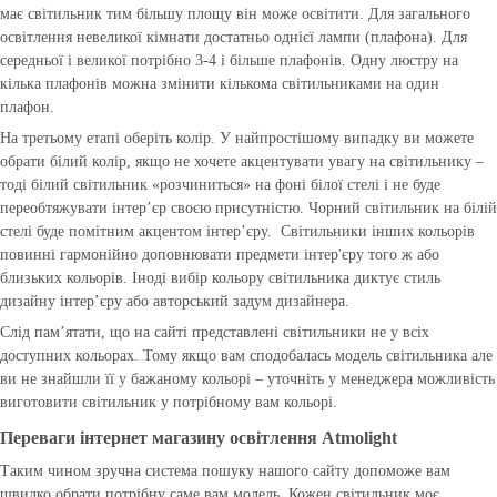
має світильник тим більшу площу він може освітити. Для загального
освітлення невеликої кімнати достатньо однієї лампи (плафона). Для
середньої і великої потрібно 3-4 і більше плафонів. Одну люстру на
кілька плафонів можна змінити кількома світильниками на один
плафон.
На третьому етапі оберіть колір. У найпростішому випадку ви можете
обрати білий колір, якщо не хочете акцентувати увагу на світильнику –
тоді білий світильник «розчиниться» на фоні білої стелі і не буде
переобтяжувати інтер’єр своєю присутністю. Чорний світильник на білій
стелі буде помітним акцентом інтер’єру. Світильники інших кольорів
повинні гармонійно доповнювати предмети інтер'єру того ж або
близьких кольорів. Іноді вибір кольору світильника диктує стиль
дизайну інтер’єру або авторський задум дизайнера.
Слід пам’ятати, що на сайті представлені світильники не у всіх
доступних кольорах. Тому якщо вам сподобалась модель світильника але
ви не знайшли її у бажаному кольорі – уточніть у менеджера можливість
виготовити світильник у потрібному вам кольорі.
Переваги інтернет магазину освітлення Atmolight
Таким чином зручна система пошуку нашого сайту допоможе вам
швидко обрати потрібну саме вам модель. Кожен світильник моє