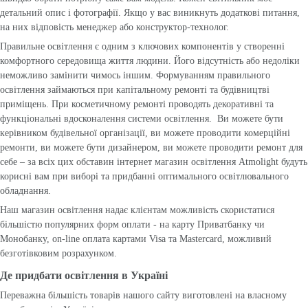
детальний опис і фотографії. Якщо у вас виникнуть додаткові питання,
на них відповість менеджер або конструктор-технолог.
Правильне освітлення є одним з ключових компонентів у створенні
комфортного середовища життя людини. Його відсутність або недоліки
неможливо замінити чимось іншим. Формуванням правильного
освітлення займаються при капітальному ремонті та будівництві
приміщень. При косметичному ремонті проводять декоративні та
функціональні вдосконалення системи освітлення. Ви можете бути
керівником будівельної організації, ви можете проводити комерційні
ремонти, ви можете бути дизайнером, ви можете проводити ремонт для
себе – за всіх цих обставин інтернет магазин освітлення Atmolight будуть
корисні вам при виборі та придбанні оптимального освітлювального
обладнання.
Наш магазин освітлення надає клієнтам можливість скористатися
більшістю популярних форм оплати - на карту Приватбанку чи
Монобанку, on-line оплата картами Visa та Mastercard, можливий
безготівковим розрахунком.
Де придбати освітлення в Україні
Переважна більшість товарів нашого сайту виготовлені на власному