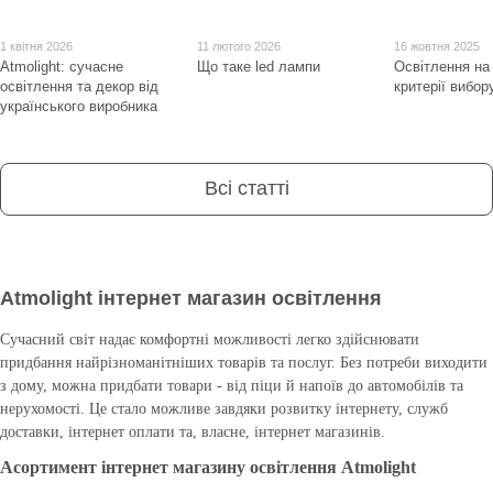
1 квітня 2026
11 лютого 2026
16 жовтня 2025
Atmolight: сучасне
Що таке led лампи
Освітлення на
освітлення та декор від
критерії вибор
українського виробника
Всі статті
Atmolight інтернет магазин освітлення
Сучасний світ надає комфортні можливості легко здійснювати
придбання найрізноманітніших товарів та послуг. Без потреби виходити
з дому, можна придбати товари - від піци й напоїв до автомобілів та
нерухомості. Це стало можливе завдяки розвитку інтернету, служб
доставки, інтернет оплати та, власне, інтернет магазинів.
Асортимент інтернет магазину освітлення Atmolight