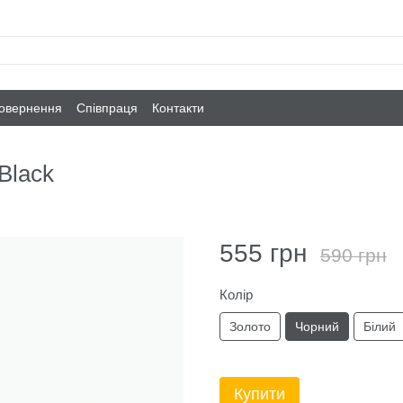
повернення
Співпраця
Контакти
Black
555 грн
590 грн
Колір
Золото
Чорний
Білий
Купити