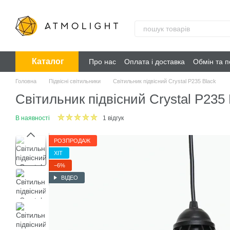
Перейти до основного контенту
Каталог
Про нас
Оплата і доставка
Обмін та 
Головна
Підвісні світильники
Світильник підвісний Crystal P235 Black
Світильник підвісний Crystal P235 
В наявності
1 відгук
РОЗПРОДАЖ
ХІТ
−6%
ВІДЕО