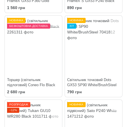
FrameX GX53 P360 Gold
FrameX S GX53 P240 Black
1 560 грн
890 грн
НОВИНКА
НОВИНКА
БЕЗКОШТОВНА ДОСТАВКА
ХІТ
Торшер (світильник
Світильник точковий Dots
підлоговий) Coneo Flo Black
GX53 SP90 White/BrushSteel
2 680 грн
790 грн
РОЗПРОДАЖ
НОВИНКА
−12%