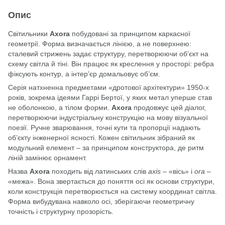
Опис
Світильники
Axora
побудовані за принципом каркасної
геометрії. Форма визначається лінією, а не поверхнею:
сталевий стрижень задає структуру, перетворюючи об’єкт на
схему світла й тіні. Він працює як креслення у просторі: ребра
фіксують контур, а інтер’єр домальовує об’єм.
Серія натхненна предметами «дротової архітектури» 1950-х
років, зокрема ідеями Гаррі Бертої, у яких метал уперше став
не оболонкою, а тілом форми.
Axora
продовжує цей діалог,
перетворюючи індустріальну конструкцію на мову візуальної
поезії. Ручне зварювання, точні кути та пропорції надають
об’єкту інженерної ясності. Кожен світильник зібраний як
модульний елемент – за принципом конструктора, де ритм
ліній замінює орнамент.
Назва
Axora
походить від латинських слів
axis
– «вісь» і
ora
–
«межа». Вона звертається до поняття осі як основи структури,
коли конструкція перетворюється на систему координат світла.
Форма вибудувана навколо осі, зберігаючи геометричну
точність і структурну прозорість.