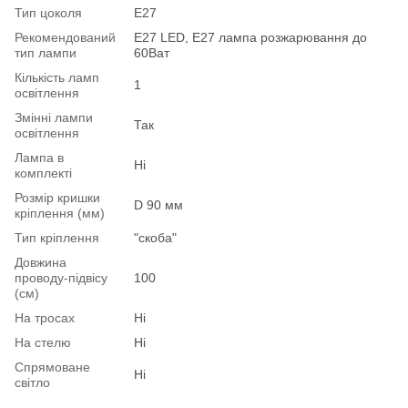
Тип цоколя
E27
Рекомендований
Е27 LED, E27 лампа розжарювання до
тип лампи
60Ват
Кількість ламп
1
освітлення
Змінні лампи
Так
освітлення
Лампа в
Ні
комплекті
Розмір кришки
D 90 мм
кріплення (мм)
Тип кріплення
"скоба"
Довжина
проводу-підвісу
100
(см)
На тросах
Ні
На стелю
Ні
Спрямоване
Ні
світло