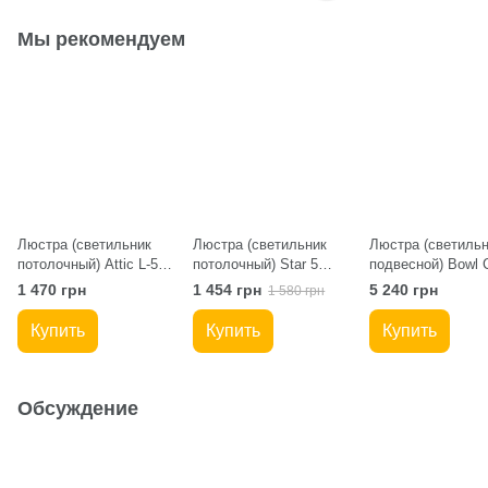
Мы рекомендуем
Люстра (светильник
Люстра (светильник
Люстра (светильн
потолочный) Attic L-5
потолочный) Star 5
подвесной) Bowl 
C400 Black
840/320 Black
Black/Gold
1 470 грн
1 454 грн
5 240 грн
1 580 грн
Купить
Купить
Купить
Обсуждение