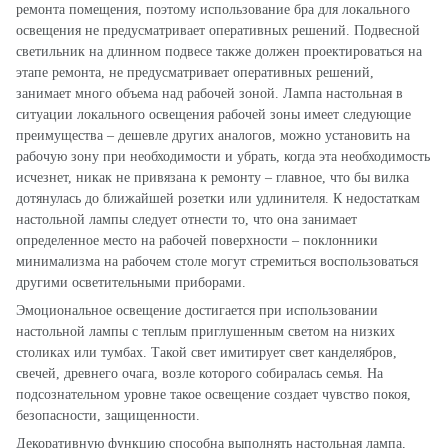
ремонта помещения, поэтому использование бра для локального
освещения не предусматривает оперативных решений. Подвесной
светильник на длинном подвесе также должен проектироваться на
этапе ремонта, не предусматривает оперативных решений,
занимает много объема над рабочей зоной. Лампа настольная в
ситуации локального освещения рабочей зоны имеет следующие
преимущества – дешевле других аналогов, можно установить на
рабочую зону при необходимости и убрать, когда эта необходимость
исчезнет, никак не привязана к ремонту – главное, что бы вилка
дотянулась до ближайшей розетки или удлинителя. К недостаткам
настольной лампы следует отнести то, что она занимает
определенное место на рабочей поверхности – поклонники
минимализма на рабочем столе могут стремиться воспользоваться
другими осветительными приборами.
Эмоциональное освещение достигается при использовании
настольной лампы с теплым приглушенным светом на низких
столиках или тумбах. Такой свет имитирует свет канделябров,
свечей, древнего очага, возле которого собиралась семья. На
подсознательном уровне такое освещение создает чувство покоя,
безопасности, защищенности.
Декоративную функцию способна выполнять настольная лампа,