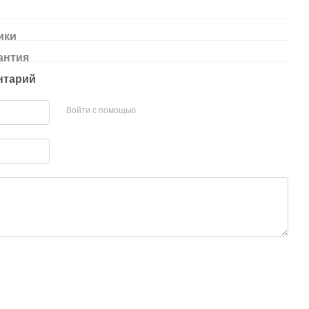
ики
антия
нтарий
Войти с помощью