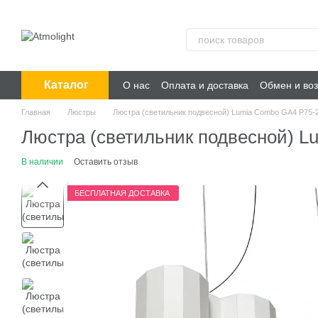
Перейти к основному контенту
Каталог
О нас
Оплата и доставка
Обмен и воз
Главная
Люстры
Люстра (светильник подвесной) Lumia Combo GA4 P75-2
Люстра (светильник подвесной) L
В наличии
Оставить отзыв
БЕСПЛАТНАЯ ДОСТАВКА