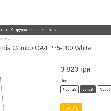
врат
Сотрудничество
Контакты
00 White
umia Combo GA4 P75-200 White
3 820 грн
Цвет
Черный
Белый
Сереб
Купить