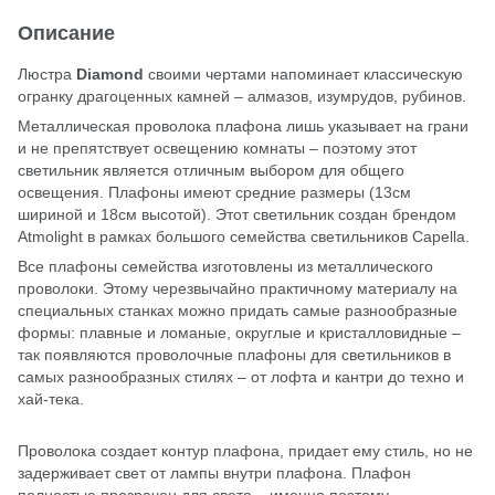
Описание
Люстра
Diamond
своими чертами напоминает классическую
огранку драгоценных камней – алмазов, изумрудов, рубинов.
Металлическая проволока плафона лишь указывает на грани
и не препятствует освещению комнаты – поэтому этот
светильник является отличным выбором для общего
освещения. Плафоны имеют средние размеры (13см
шириной и 18см высотой). Этот светильник создан брендом
Atmolight в рамках большого семейства светильников Capella.
Все плафоны семейства изготовлены из металлического
проволоки. Этому черезвычайно практичному материалу на
специальных станках можно придать самые разнообразные
формы: плавные и ломаные, округлые и кристалловидные –
так появляются проволочные плафоны для светильников в
самых разнообразных стилях – от лофта и кантри до техно и
хай-тека.
Проволока создает контур плафона, придает ему стиль, но не
задерживает свет от лампы внутри плафона. Плафон
полностью прозрачен для света – именно поэтому