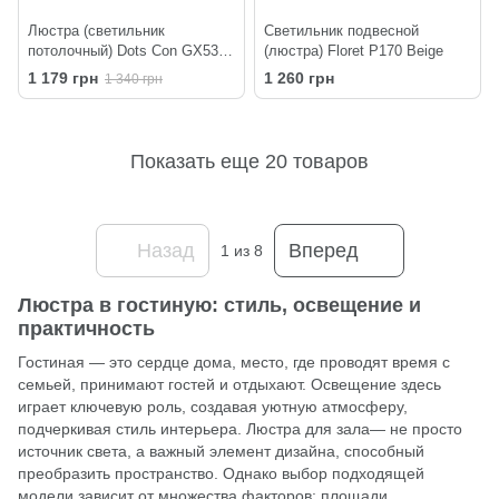
Люстра (светильник
Светильник подвесной
потолочный) Dots Con GX53
(люстра) Floret P170 Beige
C3 320-220 Black
1 179 грн
1 260 грн
1 340 грн
Показать еще 20 товаров
Назад
Вперед
1
из 8
Люстра в гостиную: стиль, освещение и
практичность
Гостиная — это сердце дома, место, где проводят время с
семьей, принимают гостей и отдыхают. Освещение здесь
играет ключевую роль, создавая уютную атмосферу,
подчеркивая стиль интерьера. Люстра для зала— не просто
источник света, а важный элемент дизайна, способный
преобразить пространство. Однако выбор подходящей
модели зависит от множества факторов: площади