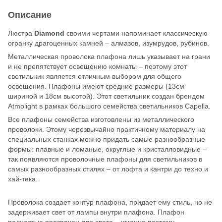
Описание
Люстра
Diamond
своими чертами напоминает классическую
огранку драгоценных камней – алмазов, изумрудов, рубинов.
Металлическая проволока плафона лишь указывает на грани
и не препятствует освещению комнаты – поэтому этот
светильник является отличным выбором для общего
освещения. Плафоны имеют средние размеры (13см
шириной и 18см высотой). Этот светильник создан брендом
Atmolight в рамках большого семейства светильников Capella.
Все плафоны семейства изготовлены из металлического
проволоки. Этому черезвычайно практичному материалу на
специальных станках можно придать самые разнообразные
формы: плавные и ломаные, округлые и кристалловидные –
так появляются проволочные плафоны для светильников в
самых разнообразных стилях – от лофта и кантри до техно и
хай-тека.
Проволока создает контур плафона, придает ему стиль, но не
задерживает свет от лампы внутри плафона. Плафон
полностью прозрачен для света – именно поэтому