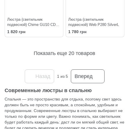
Люстра (светильник
Люстра (светильник
подвесной) Chime GU10 СD57-
подвесной) Web P280 SilverL
400-3 Black
1 820 грн
1 780 грн
Показать еще 20 товаров
Назад
Вперед
1
из 5
Современные люстры в спальню
Спальня — это пространство для отдыха, поэтому свет здесь
должен быть не просто красивым, а спокойным, удобным и
продуманным. Современные
люстры
в спальню выбирают не
только по форме или цвету. Важно понимать, как светильник
будет работать каждый день: даст ли он мягкий общий свет, не
будет ли слепить вечером и поддержит ли стиль интерьера.