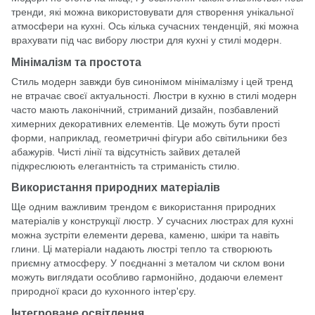
тренди, які можна використовувати для створення унікальної
атмосфери на кухні. Ось кілька сучасних тенденцій, які можна
врахувати під час вибору люстри для кухні у стилі модерн.
Мінімалізм та простота
Стиль модерн завжди був синонімом мінімалізму і цей тренд
не втрачає своєї актуальності.
Люстри
в кухню в стилі модерн
часто мають лаконічний, стриманий дизайн, позбавлений
химерних декоративних елементів. Це можуть бути прості
форми, наприклад, геометричні фігури або світильники без
абажурів. Чисті лінії та відсутність зайвих деталей
підкреслюють елегантність та стриманість стилю.
Використання природних матеріалів
Ще одним важливим трендом є використання природних
матеріалів у конструкції люстр. У сучасних люстрах для кухні
можна зустріти елементи дерева, каменю, шкіри та навіть
глини. Ці матеріали надають люстрі тепло та створюють
приємну атмосферу. У поєднанні з металом чи склом вони
можуть виглядати особливо гармонійно, додаючи елемент
природної краси до кухонного інтер'єру.
Інтегроване освітлення