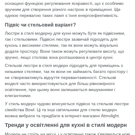
оснащені функцією регулювання яскравості, що є особливо
зручним для створення різного настрою в приміщенні. Ще
однією перевагою таких ламп є їхня енергоефективність.
Підвіс чи стельовий варіант?
Люстри в стилі модерну для кухні можуть бути як підвісними,
так і стельовими. Підвісні люстри зазвичай підходять для
кухонь з високими стелями, так як вони можуть візуально
додати простору. Вони також можуть регулювати висоту, що
зручно, якщо столова зона розташована в центрі кухні.
Стельові люстри в стилі модерн підходять для приміщень з
низькими стелями, так як вони не займають багато простору і
не створюватимуть відчуття перевантаженості. Стельові
моделі часто використовуються для більш рівномірного
освітлення, при цьому вони залишаються вишуканими і
елегантними.
У стиль модерн чудово вписуються підвісні та стельові люстри
сімейства Bowl. Ці та інші світильники для стилю модерн
можна вибрати та придбати в
інтернет-магазині Atmolight
.
Тренди у освітленні для кухні в стилі модерн
Модерн не стоїть на місці, і у освітленні також з'являються нові