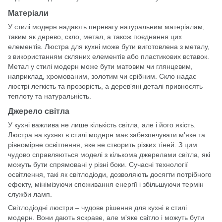
Матеріали
У стилі модерн надають перевагу натуральним матеріалам,
таким як дерево, скло, метал, а також поєднання цих
елементів. Люстра для кухні може бути виготовлена ​​з металу,
з використанням скляних елементів або пластикових вставок.
Метал у стилі модерн може бути матовим чи глянцевим,
наприклад, хромованим, золотим чи срібним. Скло надає
люстрі легкість та прозорість, а дерев'яні деталі привносять
теплоту та натуральність.
Джерело світла
У кухні важлива не лише кількість світла, але і його якість.
Люстра на кухню в стилі модерн має забезпечувати м'яке та
рівномірне освітлення, яке не створить різких тіней. З цим
чудово справляються моделі з кількома джерелами світла, які
можуть бути спрямовані у різні боки. Сучасні технології
освітлення, такі як світлодіоди, дозволяють досягти потрібного
ефекту, мінімізуючи споживання енергії і збільшуючи термін
служби ламп.
Світлодіодні люстри – чудове рішення для кухні в стилі
модерн. Вони дають яскраве, але м'яке світло і можуть бути