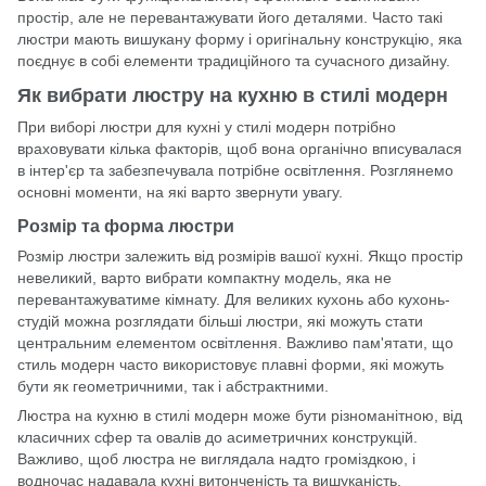
простір, але не перевантажувати його деталями. Часто такі
люстри мають вишукану форму і оригінальну конструкцію, яка
поєднує в собі елементи традиційного та сучасного дизайну.
Як вибрати люстру на кухню в стилі модерн
При виборі люстри для кухні у стилі модерн потрібно
враховувати кілька факторів, щоб вона органічно вписувалася
в інтер'єр та забезпечувала потрібне освітлення. Розглянемо
основні моменти, на які варто звернути увагу.
Розмір та форма люстри
Розмір люстри залежить від розмірів вашої кухні. Якщо простір
невеликий, варто вибрати компактну модель, яка не
перевантажуватиме кімнату. Для великих кухонь або кухонь-
студій можна розглядати більші люстри, які можуть стати
центральним елементом освітлення. Важливо пам'ятати, що
стиль модерн часто використовує плавні форми, які можуть
бути як геометричними, так і абстрактними.
Люстра на кухню в стилі модерн може бути різноманітною, від
класичних сфер та овалів до асиметричних конструкцій.
Важливо, щоб люстра не виглядала надто громіздкою, і
водночас надавала кухні витонченість та вишуканість.