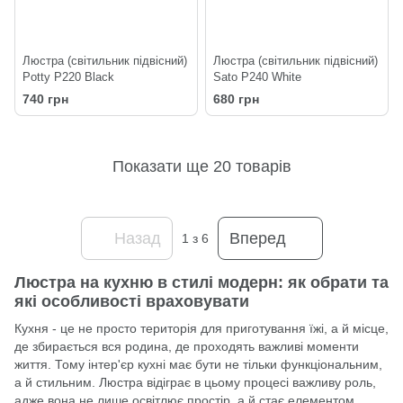
Люстра (світильник підвісний)
Люстра (світильник підвісний)
Potty P220 Black
Sato P240 White
740 грн
680 грн
Показати ще 20 товарів
Назад
Вперед
1
з 6
Люстра на кухню в стилі модерн: як обрати та
які особливості враховувати
Кухня - це не просто територія для приготування їжі, а й місце,
де збирається вся родина, де проходять важливі моменти
життя. Тому інтер'єр кухні має бути не тільки функціональним,
а й стильним. Люстра відіграє в цьому процесі важливу роль,
адже вона не лише освітлює простір, а й стає елементом