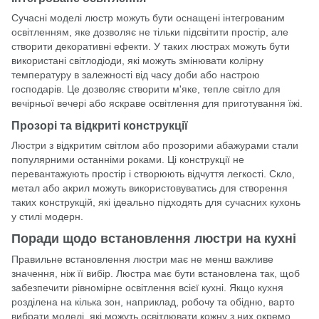
Сучасні моделі люстр можуть бути оснащені інтегрованим
освітленням, яке дозволяє не тільки підсвітити простір, але
створити декоративні ефекти. У таких люстрах можуть бути
використані світлодіоди, які можуть змінювати колірну
температуру в залежності від часу доби або настрою
господарів. Це дозволяє створити м'яке, тепле світло для
вечірньої вечері або яскраве освітлення для приготування їжі.
Прозорі та відкриті конструкції
Люстри з відкритим світлом або прозорими абажурами стали
популярними останніми роками. Ці конструкції не
перевантажують простір і створюють відчуття легкості. Скло,
метал або акрил можуть використовуватись для створення
таких конструкцій, які ідеально підходять для сучасних кухонь
у стилі модерн.
Поради щодо встановлення люстри на кухні
Правильне встановлення люстри має не менш важливе
значення, ніж її вибір. Люстра має бути встановлена ​​так, щоб
забезпечити рівномірне освітлення всієї кухні. Якщо кухня
розділена на кілька зон, наприклад, робочу та обідню, варто
вибрати моделі, які можуть освітлювати кожну з них окремо.