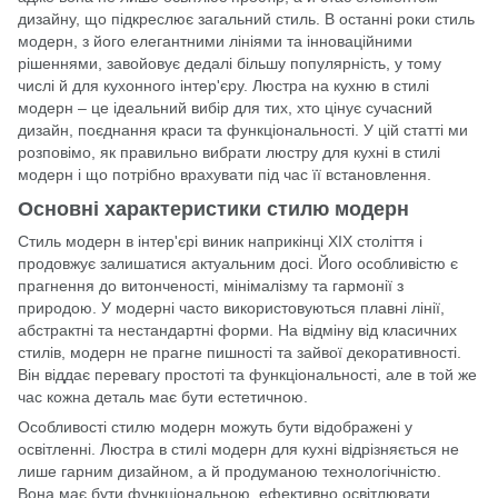
дизайну, що підкреслює загальний стиль. В останні роки стиль
модерн, з його елегантними лініями та інноваційними
рішеннями, завойовує дедалі більшу популярність, у тому
числі й для кухонного інтер'єру. Люстра на кухню в стилі
модерн – це ідеальний вибір для тих, хто цінує сучасний
дизайн, поєднання краси та функціональності. У цій статті ми
розповімо, як правильно вибрати люстру для кухні в стилі
модерн і що потрібно врахувати під час її встановлення.
Основні характеристики стилю модерн
Стиль модерн в інтер'єрі виник наприкінці ХІХ століття і
продовжує залишатися актуальним досі. Його особливістю є
прагнення до витонченості, мінімалізму та гармонії з
природою. У модерні часто використовуються плавні лінії,
абстрактні та нестандартні форми. На відміну від класичних
стилів, модерн не прагне пишності та зайвої декоративності.
Він віддає перевагу простоті та функціональності, але в той же
час кожна деталь має бути естетичною.
Особливості стилю модерн можуть бути відображені у
освітленні. Люстра в стилі модерн для кухні відрізняється не
лише гарним дизайном, а й продуманою технологічністю.
Вона має бути функціональною, ефективно освітлювати