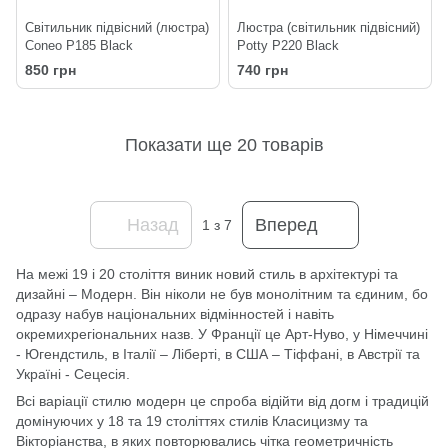
Світильник підвісний (люстра)
Люстра (світильник підвісний)
Coneo P185 Black
Potty P220 Black
850 грн
740 грн
Показати ще 20 товарів
Назад
Вперед
1
з 7
На межі 19 і 20 століття виник новий стиль в архітектурі та
дизайні – Модерн. Він ніколи не був монолітним та єдиним, бо
одразу набув національних відмінностей і навіть
окремихрегіональних назв. У Франції це Арт-Нуво, у Німеччині
- Югендстиль, в Італії – Ліберті, в США – Тіффані, в Австрії та
Україні - Сецесія.
Всі варіації стилю модерн це спроба відійти від догм і традицій
домінуючих у 18 та 19 століттях стилів Класицизму та
Вікторіанства, в яких повторювались чітка геометричність