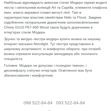
Найбільше відповідають вимогам стилю Модерн окремі моделі
люстр і світильників колекцій Art та Capella, елементи плафона
яких, мають виражені плавні вигнуті лінії. Такі ж
характеристики властиві сімействам Helix та Floret. Завдяки
оздобленню натуральним дерев’яним шпономсвітильники
Chime GU10 P57-400 Wood також будуть доречними в
інтер’єрах стилю Модерн.
Зручно та вигідно люстри модерн купить можна на нашому
інтернет магазині Atmolight. Тут люстри представлені в
широкому асортименті, їх комфортно обирати, при потребі
можна отримати консультацію менеджера або технічного
спеціаліста.
Головне. Модерн не допускає і похмурих темних, і
дискомфорту сліпучих інтер’єрів. Освітлення має бути
збалансованим і комфортним.
098 522-84-84
093 522-84-84