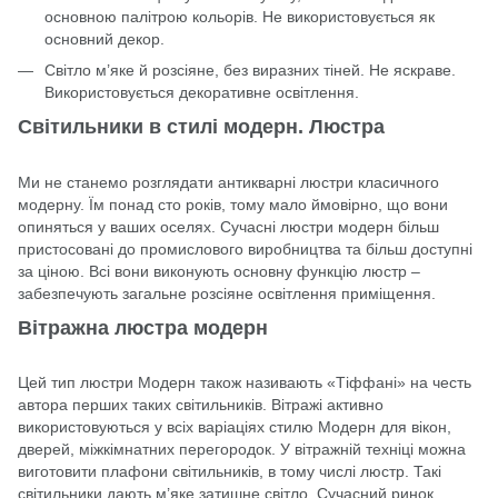
основною палітрою кольорів. Не використовується як
основний декор.
Світло м’яке й розсіяне, без виразних тіней. Не яскраве.
Використовується декоративне освітлення.
Світильники в стилі модерн. Люстра
Ми не станемо розглядати антикварні люстри класичного
модерну. Їм понад сто років, тому мало ймовірно, що вони
опиняться у ваших оселях. Сучасні люстри модерн більш
пристосовані до промислового виробництва та більш доступні
за ціною. Всі вони виконують основну функцію люстр –
забезпечують загальне розсіяне освітлення приміщення.
Вітражна люстра модерн
Цей тип люстри Модерн також називають «Тіффані» на честь
автора перших таких світильників. Вітражі активно
використовуються у всіх варіаціях стилю Модерн для вікон,
дверей, міжкімнатних перегородок. У вітражній техніці можна
виготовити плафони світильників, в тому числі люстр. Такі
світильники дають м’яке затишне світло. Сучасний ринок