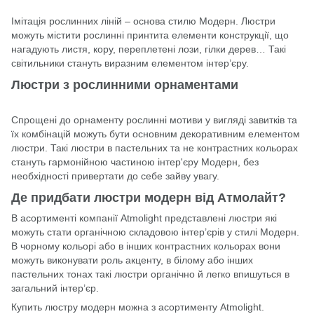
Імітація рослинних ліній – основа стилю Модерн. Люстри
можуть містити рослинні принтита елементи конструкції, що
нагадують листя, кору, переплетені лози, гілки дерев… Такі
світильники стануть виразним елементом інтер’єру.
Люстри з рослинними орнаментами
Спрощені до орнаменту рослинні мотиви у вигляді завитків та
їх комбінацій можуть бути основним декоративним елементом
люстри. Такі люстри в пастельних та не контрастних кольорах
стануть гармонійною частиною інтер'єру Модерн, без
необхідності привертати до себе зайву увагу.
Де придбати люстри модерн вiд Атмолайт?
В асортименті компанії
Atmolight
представлені
люстри
які
можуть стати органічною складовою інтер’єрів у стилі Модерн.
В чорному кольорі або в інших контрастних кольорах вони
можуть виконувати роль акценту, в білому або інших
пастельних тонах такі люстри органічно й легко впишуться в
загальний інтер’єр.
Купить люстру модерн можна з асортименту Atmolight.