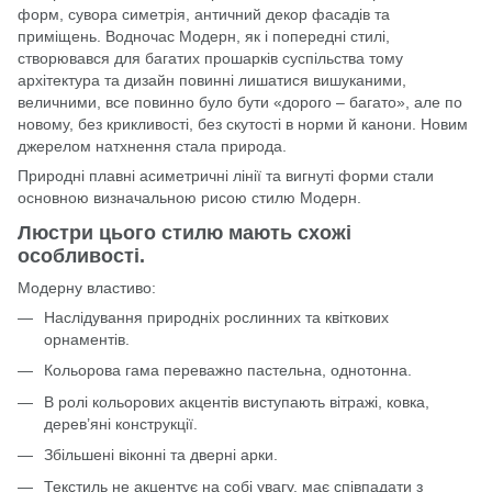
форм, сувора симетрія, античний декор фасадів та
приміщень. Водночас Модерн, як і попередні стилі,
створювався для багатих прошарків суспільства тому
архітектура та дизайн повинні лишатися вишуканими,
величними, все повинно було бути «дорого – багато», але по
новому, без крикливості, без скутості в норми й канони. Новим
джерелом натхнення стала природа.
Природні плавні асиметричні лінії та вигнуті форми стали
основною визначальною рисою стилю Модерн.
Люстри цього стилю мають схожі
особливості.
Модерну властиво:
Наслідування природніх рослинних та квіткових
орнаментів.
Кольорова гама переважно пастельна, однотонна.
В ролі кольорових акцентів виступають вітражі, ковка,
дерев’яні конструкції.
Збільшені віконні та дверні арки.
Текстиль не акцентує на собі увагу, має співпадати з