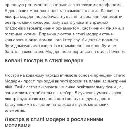
пропоную різноманітні світильники з вітражними плафонами.
В дешевших моделях іноді скло замінює пластик. Класична
люстра модерн передбачає гнуті лінії та рослинні орнаменти
без крикливих кольорів, тому варто уникати вітражних
плафонів з геометричним орнаментом, хаотичними лініями, з
гострими кутами. Вітражна люстра в стилі модерн стане
кольоровим акцентом вашого інтер’єру. Акцент не повинен
бути домінуючим і акцентів в приміщенні повинно бути не
багато, інакше стиль Модерн перетвориться на стиль Печворк.
Ковані люстри в стилі модерн
Люстри на кованому каркасі втілюють основні принципи стилю
Модерн - прості природні вигнуті форми та плавні асиметричні
лінії. Такі люстри виконують не лише освітлювальну функцію,
вони стають артоб’єктом в інтер’єрі. В сучасних умовах ковані
люстри зустрічаються не часто і коштують дуже дорого.
Доступнішими є люстри на каркасі з гнутих металевих
елементів.
Люстра в стилі модерн з рослинними
мотивами