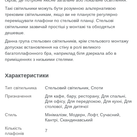
Такі світильники можуть бути розумною альтернативою
трековим світильникам, якщо ви не плануєте регулярно
переміщувати плафони по стельовій планці. Стельові
світильники зазвичай простіші у монтажі та обходяться
дешевше.
Данна група стельових світильників, крім стельового монтажу
допускає встановлення на стіну в ролі великого
багатоплафонного бра, наприклад біля дзеркала або в
приміщеннях з низькими стелями.
Характеристики
Тип світильника
Стельовий світильник, Споти
Призначення
Для кафе, бару, ресторану, Для спальні,
Для офісу, Для передпокою, Для кухні, Для
столової, Для дитячої
Стиль
Мінімалізм, Модерн, Лофт, Сучасний,
Кантрі, Скандинавський
Кількість
7
плафонів