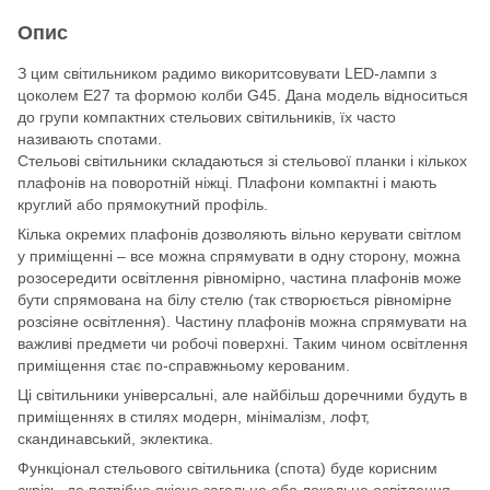
Опис
З цим світильником радимо викоритсовувати LED-лампи з
цоколем Е27 та формою колби G45. Дана модель відноситься
до групи компактних стельових світильників, їх часто
називають спотами.
Стельові світильники складаються зі стельової планки і кількох
плафонів на поворотній ніжці. Плафони компактні і мають
круглий або прямокутний профіль.
Кілька окремих плафонів дозволяють вільно керувати світлом
у приміщенні – все можна спрямувати в одну сторону, можна
розосередити освітлення рівномірно, частина плафонів може
бути спрямована на білу стелю (так створюється рівномірне
розсіяне освітлення). Частину плафонів можна спрямувати на
важливі предмети чи робочі поверхні. Таким чином освітлення
приміщення стає по-справжньому керованим.
Ці світильники універсальні, але найбільш доречними будуть в
приміщеннях в стилях модерн, мінімалізм, лофт,
скандинавський, эклектика.
Функціонал стельового світильника (спота) буде корисним
скрізь, де потрібне якісне загальне або локальне освітлення.