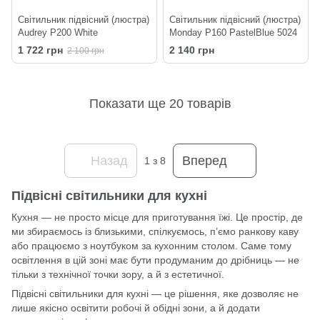
Світильник підвісний (люстра)
Світильник підвісний (люстра)
Audrey P200 White
Monday P160 PastelBlue 5024
1 722 грн
2 140 грн
2 100 грн
Показати ще 20 товарів
Назад
Вперед
1
з 8
Підвісні світильники для кухні
Кухня — не просто місце для приготування їжі. Це простір, де
ми збираємось із близькими, спілкуємось, п’ємо ранкову каву
або працюємо з ноутбуком за кухонним столом. Саме тому
освітлення в цій зоні має бути продуманим до дрібниць — не
тільки з технічної точки зору, а й з естетичної.
Підвісні світильники для кухні — це рішення, яке дозволяє не
лише якісно освітити робочі й обідні зони, а й додати