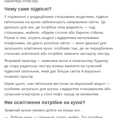
характеру інтер’єру.
Чому саме підвісні?
У порівнянні з традиційними стельовими моделями, підвісні
світильники на кухню забезпечують направлене світло. Це
ідеально для зон, де потрібна чітка видимість — над
стільницею, мийкою, обіднім столом або барною стійкою.
Разом із тим, існують моделі з відкритими металевими
плафонами, які дають розсіяне світло — вони ідеальні для
загального освітлення кухні, особливо там, де не передбачене
стельове освітлення або потрібно замінити застарілу люстру.
Яскравий приклад — невелика кухня в панельному будинку,
де стару радянську люстру можна замінити на сучасний
підвісний світильник, який дає більше світла й візуально
оновлює простір.
Окрім цього, сам світильник виступає як візуальний акцент —
особливо актуально для кухонь з відкритим плануванням або
сучасним інтер’єром у стилі лофт, сканді чи мінімалізм.
Яке освітлення потрібне на кухні?
Зазвичай кухню умовно ділять на кілька зон:
Робоча зона — стільниця, плита, мийка. Тут потрібне