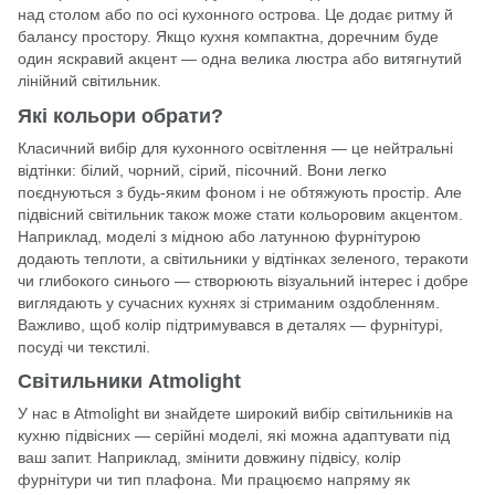
над столом або по осі кухонного острова. Це додає ритму й
балансу простору. Якщо кухня компактна, доречним буде
один яскравий акцент — одна велика люстра або витягнутий
лінійний світильник.
Які кольори обрати?
Класичний вибір для кухонного освітлення — це нейтральні
відтінки: білий, чорний, сірий, пісочний. Вони легко
поєднуються з будь-яким фоном і не обтяжують простір. Але
підвісний світильник також може стати кольоровим акцентом.
Наприклад, моделі з мідною або латунною фурнітурою
додають теплоти, а світильники у відтінках зеленого, теракоти
чи глибокого синього — створюють візуальний інтерес і добре
виглядають у сучасних кухнях зі стриманим оздобленням.
Важливо, щоб колір підтримувався в деталях — фурнітурі,
посуді чи текстилі.
Світильники Atmolight
У нас в
Atmolight
ви знайдете широкий вибір світильників на
кухню підвісних — серійні моделі, які можна адаптувати під
ваш запит. Наприклад, змінити довжину підвісу, колір
фурнітури чи тип плафона. Ми працюємо напряму як