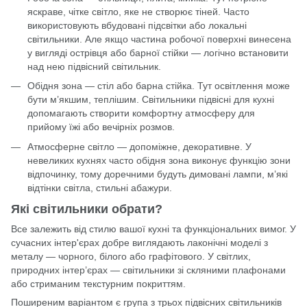
яскраве, чітке світло, яке не створює тіней. Часто
використовують вбудовані підсвітки або локальні
світильники. Але якщо частина робочої поверхні винесена
у вигляді острівця або барної стійки — логічно встановити
над нею підвісний світильник.
Обідня зона — стіл або барна стійка. Тут освітлення може
бути м’якшим, теплішим. Світильники підвісні для кухні
допомагають створити комфортну атмосферу для
прийому їжі або вечірніх розмов.
Атмосферне світло — допоміжне, декоративне. У
невеликих кухнях часто обідня зона виконує функцію зони
відпочинку, тому доречними будуть димовані лампи, м’які
відтінки світла, стильні абажури.
Які світильники обрати?
Все залежить від стилю вашої кухні та функціональних вимог. У
сучасних інтер'єрах добре виглядають лаконічні моделі з
металу — чорного, білого або графітового. У світлих,
природних інтер’єрах — світильники зі скляними плафонами
або стриманим текстурним покриттям.
Поширеним варіантом є група з трьох підвісних світильників