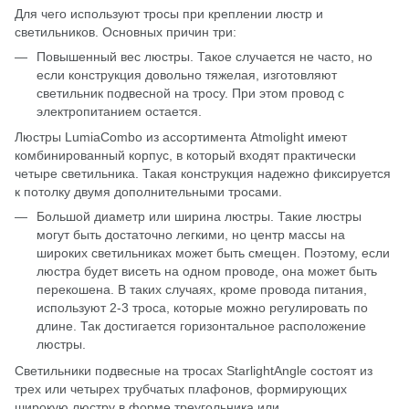
Для чего используют тросы при креплении люстр и
светильников. Основных причин три:
Повышенный вес люстры. Такое случается не часто, но
если конструкция довольно тяжелая, изготовляют
светильник подвесной на тросу. При этом провод с
электропитанием остается.
Люстры
LumiaCombo
из ассортимента Atmolight имеют
комбинированный корпус, в который входят практически
четыре светильника. Такая конструкция надежно фиксируется
к потолку двумя дополнительными тросами.
Большой диаметр или ширина люстры. Такие люстры
могут быть достаточно легкими, но центр массы на
широких светильниках может быть смещен. Поэтому, если
люстра будет висеть на одном проводе, она может быть
перекошена. В таких случаях, кроме провода питания,
используют 2-3 троса, которые можно регулировать по
длине. Так достигается горизонтальное расположение
люстры.
Светильники подвесные на тросах
StarlightAngle
состоят из
трех или четырех трубчатых плафонов, формирующих
широкую люстру в форме треугольника или