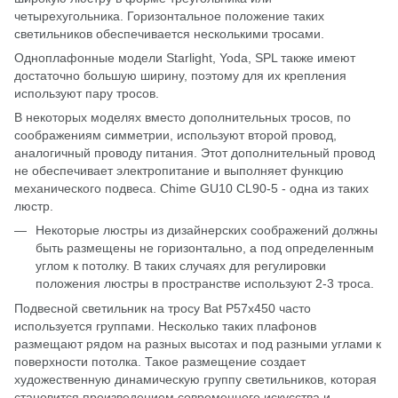
четырехугольника. Горизонтальное положение таких
светильников обеспечивается несколькими тросами.
Одноплафонные модели
Starlight
,
Yoda, SPL
также имеют
достаточно большую ширину, поэтому для их крепления
используют пару тросов.
В некоторых моделях вместо дополнительных тросов, по
соображениям симметрии, используют второй провод,
аналогичный проводу питания. Этот дополнительный провод
не обеспечивает электропитание и выполняет функцию
механического подвеса.
Chime GU10 СL90-5
- одна из таких
люстр.
Некоторые люстры из дизайнерских соображений должны
быть размещены не горизонтально, а под определенным
углом к ​​потолку. В таких случаях для регулировки
положения люстры в пространстве используют 2-3 троса.
Подвесной светильник на тросу
Bat P57х450
часто
используется группами. Несколько таких плафонов
размещают рядом на разных высотах и ​​под разными углами к
поверхности потолка. Такое размещение создает
художественную динамическую группу светильников, которая
становится произведением современного искусства и