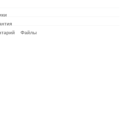
ики
антия
нтарий
Файлы