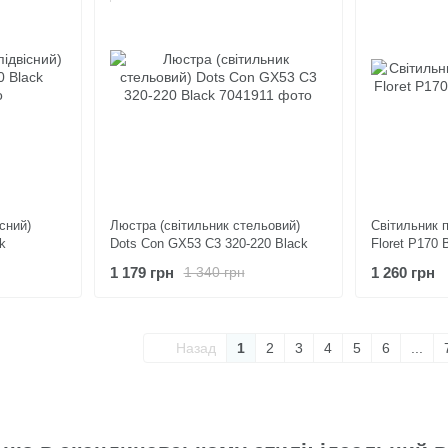
сний)
Люстра (світильник стельовий)
Світильник п
k
Dots Con GX53 C3 320-220 Black
Floret P170 
1 179 грн
1 260 грн
1 340 грн
Назад
1
2
3
4
5
6
...