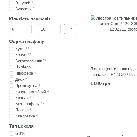
Голубий
1
Бежевий
2
Кількість плафонів
Від Кількість плафонів
До Кількість плафонів
ОК
Форма плафону
Куля
14
Конус
17
Багатогранник
26
Циліндр
44
Люстра (світильник підві
Півсфера
3
Lumia Con P420-300 Blac
Диск
6
1 840 грн
Прямокутна
4
Конус подвійний
4
Крапля
2
Без плафону
17
Плоска
9
Квадратна
4
Тип цоколя
GU10
8