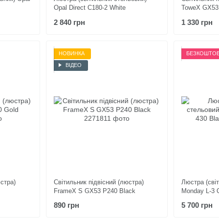
Opal Direct C180-2 White
ToweX GX53 
2 840 грн
1 330 грн
НОВИНКА
БЕЗКОШТОВ
ВІДЕО
юстра)
Світильник підвісний (люстра)
Люстра (сві
FrameX S GX53 P240 Black
Monday L-3 
890 грн
5 700 грн