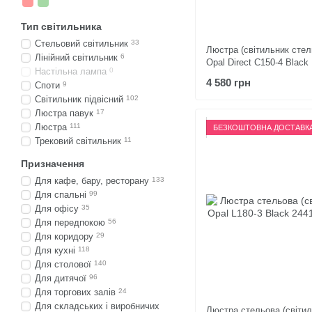
Тип світильника
Стельовий світильник
33
Люстра (світильник стел
Лінійний світильник
6
Opal Direct C150-4 Black
Настільна лампа
0
4 580 грн
Споти
9
Світильник підвісний
102
Люстра павук
17
Люстра
111
БЕЗКОШТОВНА ДОСТАВК
Трековий світильник
11
Призначення
Для кафе, бару, ресторану
133
Для спальні
99
Для офісу
35
Для передпокою
56
Для коридору
29
Для кухні
118
Для столової
140
Для дитячої
96
Для торгових залів
24
Для складських і виробничих
Люстра стельова (світил