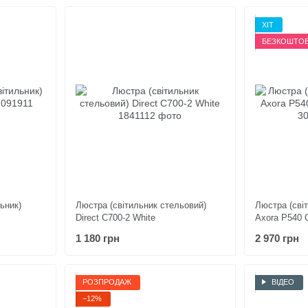
ХІТ
БЕЗКОШТОВ
ьник)
Люстра (світильник стельовий)
Люстра (світ
Direct C700-2 White
Axora P540 
1 180 грн
2 970 грн
РОЗПРОДАЖ
ВІДЕО
−12%