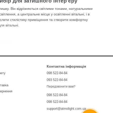
ибір для затишного інтер'єру
тишку. Він відрізняється світлими тонами, натуральними
ітлення, а центральне місце у освітленні вітальні, і в
еслити стилістику приміщення та створити комфортну
ля вітальні.
дизайну:
Контактна інформація
нету
098 522-84-84
093 522-84-84
ставка
Передзвонити вам?
єр.
вернення
098 522-84-84
098 522-84-84
еріїв:
support@atmolight.com.ua