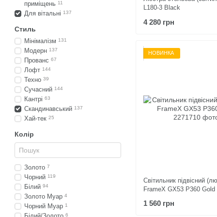
приміщень
11
L180-3 Black
Для вітальні
137
4 280 грн
Стиль
Мінімалізм
131
Модерн
137
НОВИНКА
Прованс
67
Лофт
144
Техно
39
Сучасний
144
Кантрі
63
Скандинавський
137
Хай-тек
25
Колір
Золото
7
Чорний
119
Світильник підвісний (л
Білий
94
FrameX GX53 P360 Gold
Золото Муар
4
1 560 грн
Чорний Муар
1
Білий/Золото
6