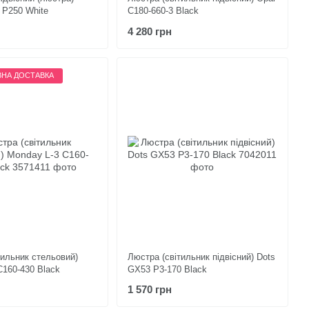
P250 White
C180-660-3 Black
4 280 грн
НА ДОСТАВКА
тильник стельовий)
Люстра (світильник підвісний) Dots
C160-430 Black
GX53 P3-170 Black
1 570 грн