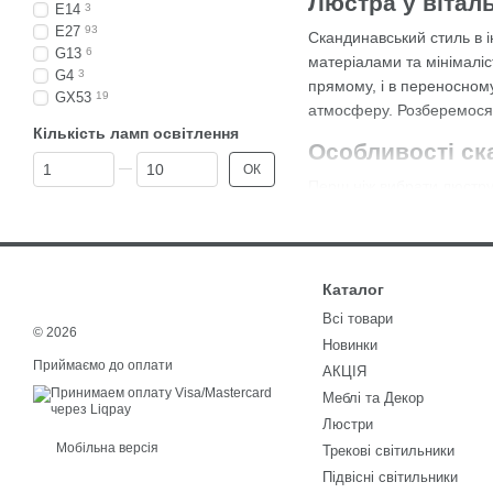
Люстра у вітал
E14
3
E27
93
Скандинавський стиль в і
G13
6
матеріалами та мінімаліст
G4
3
прямому, і в переносном
GX53
19
атмосферу. Розберемося,
Кількість ламп освітлення
Особливості ск
Від Кількість ламп освітлення
До Кількість ламп освітлення
ОК
Перш ніж вибрати люстру,
Мінімалізм – найпрост
Світла палітра – перев
Натуральні матеріали 
Каталог
Всі товари
Функціональність – зр
© 2026
Новинки
Максимум світла – га
Приймаємо до оплати
АКЦІЯ
Всі ці аспекти потрібно 
Меблі та Декор
Які люстри під
Люстри
Мобільна версія
Трекові світильники
При виборі люстри для віт
Підвісні світильники