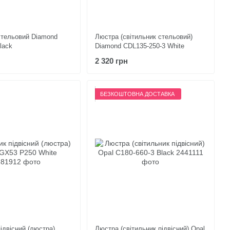
стельовий Diamond
Люстра (світильник стельовий)
lack
Diamond CDL135-250-3 White
2 320 грн
БЕЗКОШТОВНА ДОСТАВКА
ідвісний (люстра)
Люстра (світильник підвісний) Opal