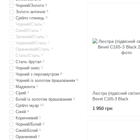
Чорний/Золото
6
Золото античне
5
Срібло глянець
3
Чорний/Сталь
0
Синій/Сталь
0
Зелений/Сталь
0
Червоний/Сталь
0
Оранжевий/Сталь
0
Сталь/Сталь
0
Сталь брутал
1
Чорний онікс
1
Чорний з перламутром
8
Чорний із золотом брашованим
6
Маджента
1
Сірий
1
Люстра (підвісний світил
Bevel C165-3 Black
Білий із золотом брашованим
1
Срібло муар
13
1 950 грн
Синій
4
Коричневий
1
Чорний/Білий
3
Синій/Білий
1
Оранжевий
2