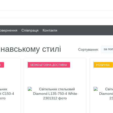
повернення
Співпраця
Контакти
инавському стилі
за по
Сортування:
А
БЕЗКОШТОВНА ДОСТАВКА
НОВИНКА