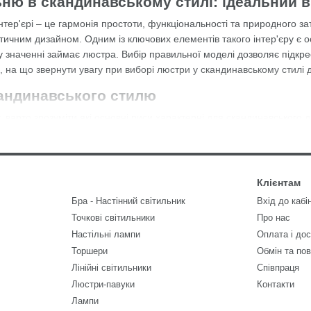
ьню в скандинавському стилі: ідеальний в
нтер'єрі – це гармонія простоти, функціональності та природного за
ичним дизайном. Одним із ключових елементів такого інтер'єру є осв
у значенні займає люстра. Вибір правильної моделі дозволяє підкр
 на що звернути увагу при виборі
люстри
у скандинавському стилі д
андинавського стилю
 варто зрозуміти які основні риси характерні для скандинавського 
іші форми, відсутність зайвого декору.
ажання білого, сірого, пастельних відтінків.
– дерево, скло, метал, текстиль.
Клієнтам
Бра - Настінний світильник
Вхід до кабі
учність, практичність та ергономічність.
Точкові світильники
Про нас
рне природне та штучне освітлення.
Настільні лампи
Оплата і до
враховувати при виборі люстри, щоб гармонійно вписувалася в інтер'
Торшери
Обмін та по
ходять для скандинавського інтер'єру
Лінійні світильники
Співпраця
Люстри-павуки
Контакти
альні у скандинавському стилі варто звернути увагу на декілька крит
Лампи