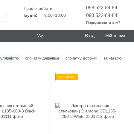
098 522-84-84
Графік роботи:
093 522-84-84
Будні:
9:00–18:00
Передзвонити вам?
Вхід
Мій кошик
Укр
пулярністю
спочатку дешевше
спочатку дорожчі
за назвою
НОВИНКА