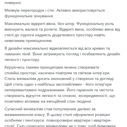
поверхні.
Мінімум перегородок і стін. Активно використовується
функціональне зонування.
Максимально відкриті вікна, без штор. Функціональну роль
виконують жалюзі та ролети. Відкриті вікна, особливо вікна від
стелі до підлоги надають додаткового простору навіть
невеликим приміщенням.
В дизайні максимально відмовляються від всіх кривих та
ламаних ліній. Вони затримують погляд і позбавляють дизайн
легкості і простору.
Керуючись такими принципами можна створювати
спокійні,просторі, насичені повітрям та світком інтер’єри.
Стиль мінімалізм досить економний у створенні та догляді.
Цей стиль один з найбільш заспокійливих - його інтер’єри
неперевантажені подразниками. Його гармонія та чистота
створюють відчуття легкості та спокою, зосередженості, що
позитивно впливає на емоційний стан людини.
Сучасний мінімалізм став популярним далеко за
межамиеконом-класу. В цьому стилі оформлені розкішні
особняки і пентхауси, повнорозмірні квартири і квартири-
студії. Суть сучасного мінімалізму не у тому, щоб відмовити