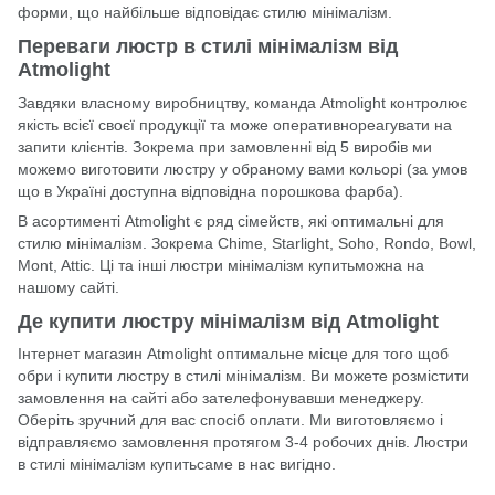
форми, що найбільше відповідає стилю мінімалізм.
Переваги люстр в стилі мінімалізм від
Atmolight
Завдяки власному виробництву, команда
Atmolight
контролює
якість всієї своєї продукції та може оперативнореагувати на
запити клієнтів. Зокрема при замовленні від 5 виробів ми
можемо виготовити люстру у обраному вами кольорі (за умов
що в Україні доступна відповідна порошкова фарба).
В асортименті Atmolight є ряд сімейств, які оптимальні для
стилю мінімалізм. Зокрема
Chime
,
Starlight
,
Soho
,
Rondo
,
Bowl
,
Mont
,
Attic
. Ці та інші люстри мінімалізм купитьможна на
нашому сайті.
Де купити люстру мінімалізм від Atmolight
Інтернет магазин Atmolight оптимальне місце для того щоб
обри і
купити люстру
в стилі мінімалізм. Ви можете розмістити
замовлення на сайті або зателефонувавши менеджеру.
Оберіть зручний для вас спосіб оплати. Ми виготовляємо і
відправляємо замовлення протягом 3-4 робочих днів. Люстри
в стилі мінімалізм купитьсаме в нас вигідно.