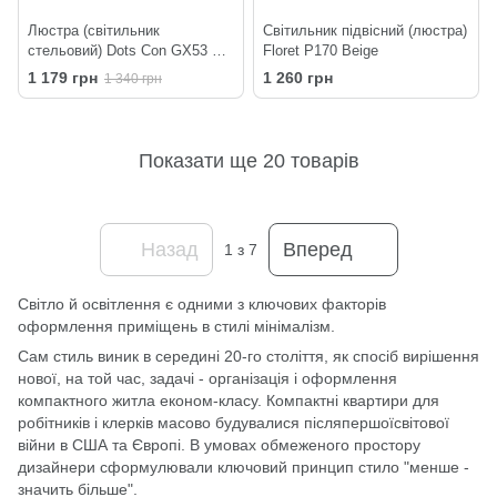
Люстра (світильник
Світильник підвісний (люстра)
стельовий) Dots Con GX53 C3
Floret P170 Beige
320-220 Black
1 179 грн
1 260 грн
1 340 грн
Показати ще 20 товарів
Назад
Вперед
1
з 7
Світло й освітлення є одними з ключових факторів
оформлення приміщень в стилі мінімалізм.
Сам стиль виник в середині 20-го століття, як спосіб вирішення
нової, на той час, задачі - організація і оформлення
компактного житла економ-класу. Компактні квартири для
робітників і клерків масово будувалися післяпершоїсвітової
війни в США та Європі. B умовах обмеженого простору
дизайнери сформулювали ключовий принцип стило "менше -
значить більше".