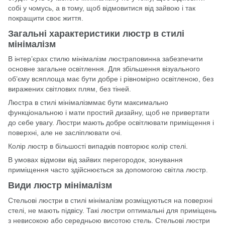
собі у чомусь, а в тому, щоб відмовитися від зайвою і так
покращити своє життя.
Загальні характеристики люстр в стилі
мінімалізм
В інтер’єрах стилю мінімалізм люстраповинна забезпечити
основне загальне освітлення. Для збільшення візуального
об’єму всяплоща має бути добре і рівномірно освітленою, без
виражених світлових плям, без тіней.
Люстра в стилі мінімалізммає бути максимально
функціональною і мати простий дизайну, щоб не привертати
до себе увагу. Люстри мають добре освітлювати приміщення і
поверхні, але не засліплювати очі.
Колір люстр в більшості випадків повторює колір стелі.
В умовах відмови від зайвих перегородок, зонування
приміщення часто здійснюється за допомогою світла люстр.
Види люстр мінімалізм
Стельові люстри в стилі мінімалізм розміщуються на поверхні
стелі, не мають підвісу. Такі люстри оптимальні для приміщень
з невисокою або середньою висотою стель. Стельові люстри