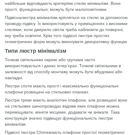
найбільше відповідають критеріям стилю мінімалізм. Вони
прості, функціональні, можуть бути малопомітними.
Підвісналюстра мінімалізм кріпляться на стелю за допомогою
проводу-підвісу. Їх використовують у приміщеннях з високими
стелями, коли джерело світла треба наблизити до поверхні,
яку треба освітити. Крім того підвісні люстри простих
геометричних форм можуть виконувати декоративну функцію.
Типи люстр мінімалізм
Точкові світильники окремі або групами часто
використовуються і даних інтер’єрах. Точкові світильники в
залежності від способу монтажу можуть бути вбудовані або
накладні.
Люстри споти мають прості і максимально функціональні
плафони розміщені на стельових планках.
Люстри треки мають аналогічні плафони, але розміщені вони
на стельових шинопроводах вздовж яких плафони можна
переміщувати, міняти місцями, додавати чи знімати. Така
конструкція значно підвищує функціональність люстри
мінімалізм.
Підвісні люстри Chimeмають плафони простої геометричної