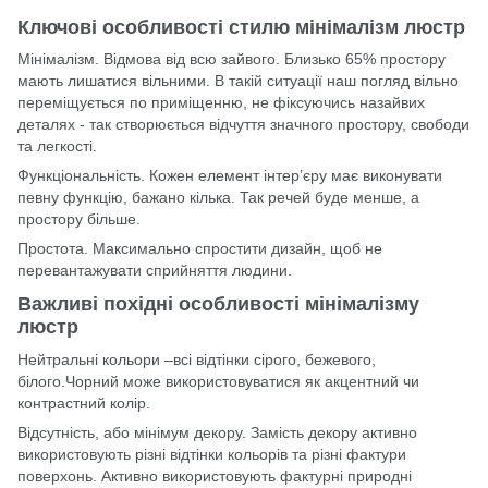
Ключові особливості стилю мінімалізм люстр
Мінімалізм. Відмова від всю зайвого. Близько 65% простору
мають лишатися вільними. В такій ситуації наш погляд вільно
переміщується по приміщенню, не фіксуючись назайвих
деталях - так створюється відчуття значного простору, свободи
та легкості.
Функціональність. Кожен елемент інтер’єру має виконувати
певну функцію, бажано кілька. Так речей буде менше, а
простору більше.
Простота. Максимально спростити дизайн, щоб не
перевантажувати сприйняття людини.
Важливі похідні особливості мінімалізму
люстр
Нейтральні кольори –всі відтінки сірого, бежевого,
білого.Чорний може використовуватися як акцентний чи
контрастний колір.
Відсутність, або мінімум декору. Замість декору активно
використовують різні відтінки кольорів та різні фактури
поверхонь. Активно використовують фактурні природні