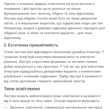
Однією з головних завдань освітлення на кухні-вітальні є
зонування. Цей простір часто ділиться на кілька
функціональних зон: кухонну, обідню та зону відпочинку.
Люстра над обіднім столом може бути не лише джерелом
світла, а й візуальним акцентом, що підкреслює поділ цих зон.
Наприклад, моделі з довгими підвісами ідеально підходять для
обідньої зони, а нижчі та компактні варіанти – для зони
відпочинку.
2. Естетична привабливість
Стиль люстри має відповідати загальному дизайну інтер'єру. У
сучасних інтер'єрів популярні мінімалістичні та елегантні
рішення. Люстри з простими формами та чистими лініями
добре вписуються у такі простори. У той же час для класичних
інтер'єрів підійдутьбільш декоративні варіанти з елементами
різьблення і скляними підвісками. Підбір люстри в залежності
від стилю допоможе створити гармонійний простір.
Типи освітлення
Люстри можуть забезпечувати різне освітлення в залежності
від їх конструкції та типу ламп. Основні варіанти включають:
Загальне освітлення: створюється центральною люстрою.