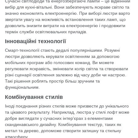
Сучасні світлодіоди та енергозберігаючі лампи – це відмінний
вибір для кухні-вітальні. Вони забезпечують яскраве світло та
значно економлять електроенергію. При виборі люстри варто
звертати увагу на можливість встановлення таких ламп, що
дозволить знизити витрати на електроенергію і продовжити
термін служби освітлювальних приладів.
Інноваційні технології
Смарт-технології стають дедалі популярнішими. Розумні
люстри дозволяють керувати освітленням за допомогою
мобільних програм або голосових команд. Ви можете
регулювати яскравість, змінювати колір світла та створювати
різні сценарії освітлення залежно від часу доби чи настрою.
Такі рішення роблять простір більш зручним та
функціональним.
Комбінування стилів
Іноді поєднання різних стилів може призвести до унікального
та цікавого результату. Наприклад, люстра у стилі лофт може
добре виглядати у сучасних інтер'єрах з елементами
скандинавського дизайну. Комбінування текстур, таких як
метал та дерево, допоможе створити затишну та стильну
атмосферу.