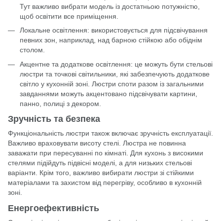
Тут важливо вибрати модель із достатньою потужністю,
щоб освітити все приміщення.
Локальне освітлення: використовується для підсвічування
певних зон, наприклад, над барною стійкою або обіднім
столом.
Акцентне та додаткове освітлення: це можуть бути стельові
люстри та точкові світильники, які забезпечують додаткове
світло у кухонній зоні. Люстри споти разом із загальними
завданнями можуть акцентовано підсвічувати картини,
панно, полиці з декором.
Зручність та безпека
Функціональність люстри також включає зручність експлуатації.
Важливо враховувати висоту стелі. Люстра не повинна
заважати при пересуванні по кімнаті. Для кухонь з високими
стелями підійдуть підвісні моделі, а для низьких стельові
варіанти. Крім того, важливо вибирати люстри зі стійкими
матеріалами та захистом від перегріву, особливо в кухонній
зоні.
Енергоефективність