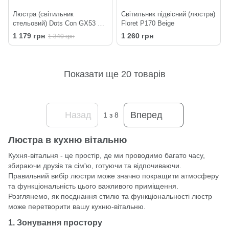
Люстра (світильник
Світильник підвісний (люстра)
стельовий) Dots Con GX53 C3
Floret P170 Beige
320-220 Black
1 179 грн
1 260 грн
1 340 грн
Показати ще 20 товарів
Назад
Вперед
1
з 8
Люстра в кухню вітальню
Кухня-вітальня - це простір, де ми проводимо багато часу,
збираючи друзів та сім'ю, готуючи та відпочиваючи.
Правильний вибір люстри може значно покращити атмосферу
та функціональність цього важливого приміщення.
Розглянемо, як поєднання стилю та функціональності
люстр
може перетворити вашу кухню-вітальню.
1. Зонування простору