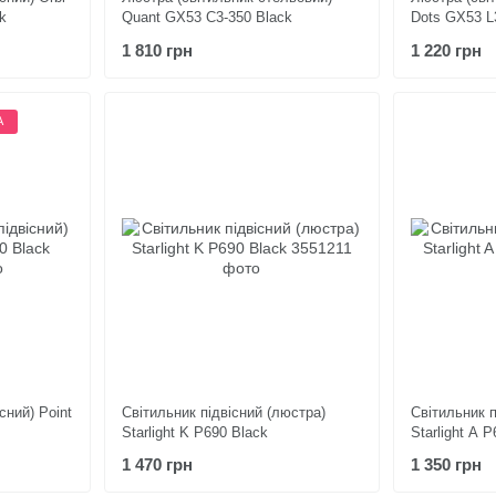
k
Quant GX53 C3-350 Black
Dots GX53 L
1 810 грн
1 220 грн
А
сний) Point
Світильник підвісний (люстра)
Світильник п
Starlight K Р690 Black
Starlight A 
1 470 грн
1 350 грн