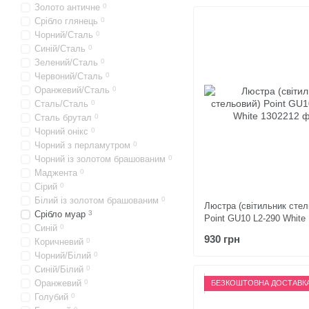
Золото античне
0
Срібло глянець
0
Чорний/Сталь
0
Синій/Сталь
0
Зелений/Сталь
0
Червоний/Сталь
0
Оранжевий/Сталь
0
Сталь/Сталь
0
Сталь брутал
0
Чорний онікс
0
Чорний з перламутром
0
Чорний із золотом брашованим
0
Маджента
0
Сірий
0
Білий із золотом брашованим
0
Люстра (світильник стел
Срібло муар
3
Point GU10 L2-290 White
Синій
0
930 грн
Коричневий
0
Чорний/Білий
0
Синій/Білий
0
Оранжевий
0
БЕЗКОШТОВНА ДОСТАВК
Голубий
0