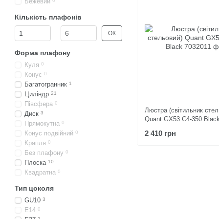
Бежевий
0
Кількість плафонів
Від Кількість плафонів
До Кількість плафонів
ОК
Форма плафону
Куля
0
Конус
0
Багатогранник
1
Циліндр
21
Півсфера
0
Люстра (світильник стел
Диск
3
Quant GX53 C4-350 Blac
Прямокутна
0
2 410 грн
Конус подвійний
0
Крапля
0
Без плафону
0
Плоска
10
Квадратна
0
Тип цоколя
GU10
3
E14
0
2