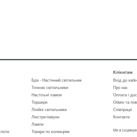
Клієнтам
Бра - Настінний світильник
Вхід до кабі
Точкові світильники
Про нас
Настільні лампи
Оплата і до
Торшери
Обмін та по
Лінійні світильники
Співпраця
Люстри-павуки
Контакти
Лампи
Ми в соцмер
споти
Товари по колекціям