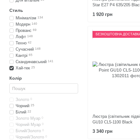
Для вітальні
Star Е27 P4 635/205 Blac
Стиль
1 920 грн
Мінімалізм
134
Модерн
140
Прованс
69
БЕЗКОШТОВНА ДОСТАВК
Лофт
148
Техно
42
Сучасний
148
Кантрі
65
Скандинавський
141
Хай-тек
25
Колір
Золото
0
Чорний
25
Білий
22
Люстра (світильник підві
Золото Муар
0
GU10 СL5-1100 Black
Чорний Муар
0
Білий/Золото
0
3 340 грн
Чорний/Золото
0