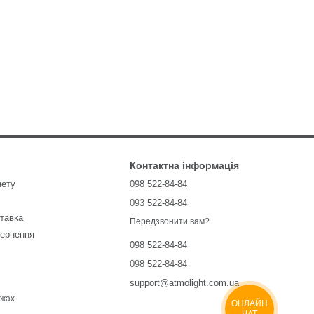
Контактна інформація
нету
098 522-84-84
093 522-84-84
ставка
Передзвонити вам?
вернення
098 522-84-84
098 522-84-84
support@atmolight.com.ua
ежах
ОНЛАЙН
ЧАТ