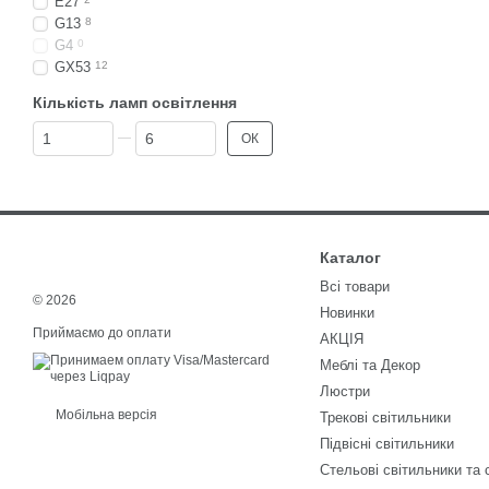
E27
G13
8
G4
0
GX53
12
Кількість ламп освітлення
Від Кількість ламп освітлення
До Кількість ламп освітлення
ОК
Каталог
Всі товари
© 2026
Новинки
Приймаємо до оплати
АКЦІЯ
Меблі та Декор
Люстри
Мобільна версія
Трекові світильники
Підвісні світильники
Стельові світильники та 