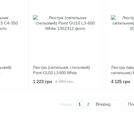
ьовий)
Люстра (світильник стельовий)
Люстра паву
k
Point GU10 L3-600 White
світильник) 
1 223 грн
4 125 грн
1 390 грн
Назад
1
2
Вперед
По