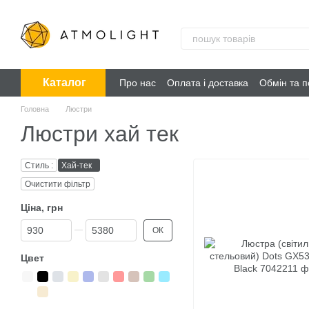
Перейти до основного контенту
Каталог
Про нас
Оплата і доставка
Обмін та 
Головна
Люстри
Люстри хай тек
Стиль :
Хай-тек
Очистити фільтр
Ціна, грн
Від Ціна, грн
До Ціна, грн
ОК
Цвет