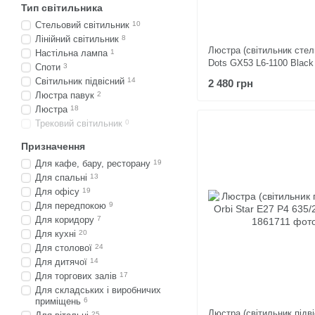
Тип світильника
Стельовий світильник
10
Лінійний світильник
8
Люстра (світильник стел
Настільна лампа
1
Dots GX53 L6-1100 Black
Споти
3
Світильник підвісний
14
2 480 грн
Люстра павук
2
Люстра
18
Трековий світильник
0
Призначення
Для кафе, бару, ресторану
19
Для спальні
13
Для офісу
19
Для передпокою
9
Для коридору
7
Для кухні
20
Для столової
24
Для дитячої
14
Для торгових залів
17
Для складських і виробничих
приміщень
6
Люстра (світильник підві
25