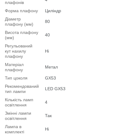
плафонів
Форма плафону
Циліндр
Діаметр
80
плафону (мм)
Висота плафону
40
(мм)
Регульований
кут нахилу
Ні
плафону
Матеріал
Метал
плафону
Тип цоколя
GX53
Рекомендований
LED GX53
тип лампи
Кількість ламп
4
освітлення
Змінні лампи
Так
освітлення
Лампа в
Ні
комплекті