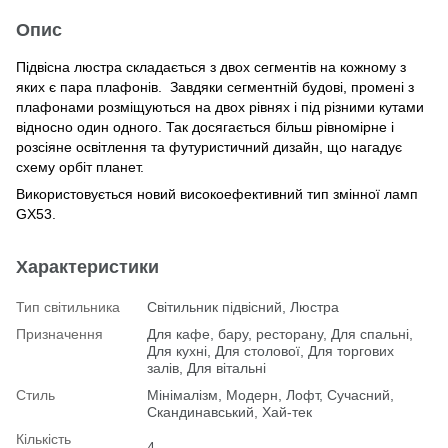
Опис
Підвісна люстра складається з двох сегментів на кожному з
яких є пара плафонів. Завдяки сегментній будові, промені з
плафонами розміщуються на двох рівнях і під різними кутами
відносно один одного. Так досягається більш рівномірне і
розсіяне освітлення та футуристичний дизайн, що нагадує
схему орбіт планет.
Використовується новий високоефективний тип змінної ламп
GX53.
Характеристики
Тип світильника
Світильник підвісний, Люстра
Призначення
Для кафе, бару, ресторану, Для спальні,
Для кухні, Для столової, Для торгових
залів, Для вітальні
Стиль
Мінімалізм, Модерн, Лофт, Сучасний,
Скандинавський, Хай-тек
Кількість
4