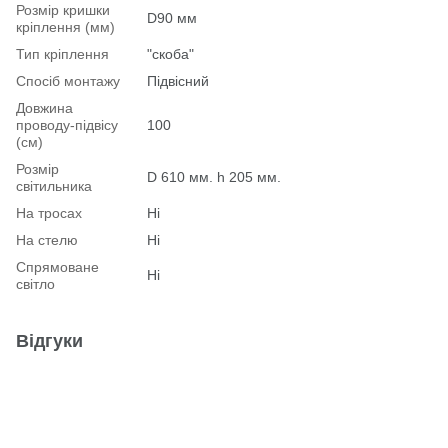
Розмір кришки
D90 мм
кріплення (мм)
Тип кріплення
"скоба"
Спосіб монтажу
Підвісний
Довжина
проводу-підвісу
100
(см)
Розмір
D 610 мм. h 205 мм.
світильника
На тросах
Ні
На стелю
Ні
Спрямоване
Ні
світло
Відгуки