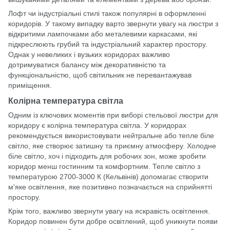
Лофт чи індустріальні стилі також популярні в оформленні
коридорів. У такому випадку варто звернути увагу на люстри з
відкритими лампочками або металевими каркасами, які
підкреслюють грубий та індустріальний характер простору.
Однак у невеликих і вузьких коридорах важливо
дотримуватися балансу між декоративністю та
функціональністю, щоб світильник не перевантажував
приміщення.
Колірна температура світла
Одним із ключових моментів при виборі стельової люстри для
коридору є колірна температура світла. У коридорах
рекомендується використовувати нейтральне або тепле біле
світло, яке створює затишну та приємну атмосферу. Холодне
біле світло, хоч і підходить для робочих зон, може зробити
коридор менш гостинним та комфортним. Тепле світло з
температурою 2700-3000 К (Кельвінів) допомагає створити
м'яке освітлення, яке позитивно позначається на сприйнятті
простору.
Крім того, важливо звернути увагу на яскравість освітлення.
Коридор повинен бути добре освітлений, щоб уникнути появи