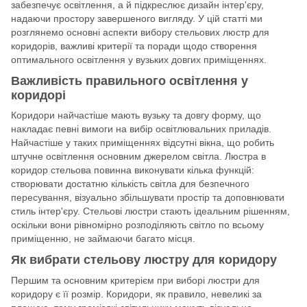
забезпечує освітлення, а й підкреслює дизайн інтер'єру,
надаючи простору завершеного вигляду. У цій статті ми
розглянемо основні аспекти вибору стельових люстр для
коридорів, важливі критерії та поради щодо створення
оптимального освітлення у вузьких довгих приміщеннях.
Важливість правильного освітлення у
коридорі
Коридори найчастіше мають вузьку та довгу форму, що
накладає певні вимоги на вибір освітлювальних приладів.
Найчастіше у таких приміщеннях відсутні вікна, що робить
штучне освітлення основним джерелом світла. Люстра в
коридор стельова повинна виконувати кілька функцій:
створювати достатню кількість світла для безпечного
пересування, візуально збільшувати простір та доповнювати
стиль інтер'єру. Стельові люстри стають ідеальним рішенням,
оскільки вони рівномірно розподіляють світло по всьому
приміщенню, не займаючи багато місця.
Як вибрати стельову люстру для коридору
Першим та основним критерієм при виборі люстри для
коридору є її розмір. Коридори, як правило, невеликі за