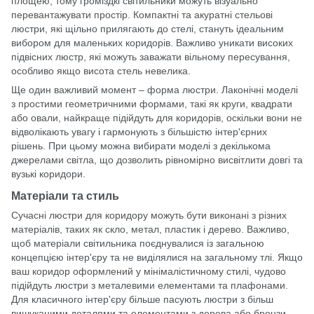
площею, тому громіздкі світильники можуть візуально
перевантажувати простір. Компактні та акуратні стельові
люстри, які щільно прилягають до стелі, стануть ідеальним
вибором для маленьких коридорів. Важливо уникати високих
підвісних люстр, які можуть заважати вільному пересування,
особливо якщо висота стель невелика.
Ще один важливий момент – форма люстри. Лаконічні моделі
з простими геометричними формами, такі як круги, квадрати
або овали, найкраще підійдуть для коридорів, оскільки вони не
відволікають увагу і гармонують з більшістю інтер'єрних
рішень. При цьому можна вибирати моделі з декількома
джерелами світла, що дозволить рівномірно висвітлити довгі та
вузькі коридори.
Матеріали та стиль
Сучасні люстри для коридору можуть бути виконані з різних
матеріалів, таких як скло, метал, пластик і дерево. Важливо,
щоб матеріали світильника поєднувалися із загальною
концепцією інтер'єру та не виділялися на загальному тлі. Якщо
ваш коридор оформлений у мінімалістичному стилі, чудово
підійдуть люстри з металевими елементами та плафонами.
Для класичного інтер'єру більше пасують люстри з більш
вишуканими деталями та елементами з дерева або бронзи.