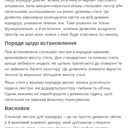
Якщо коридор довгий, можна розглянути варіант світлового
зонування, коли використовуються кілька стельових люстр або
світильників, розташованих на різних ділянках стелі. Це
дозволяє рівномірно розподілити світло на всій довжині
коридору, уникаючи темних зон. Таке рішення не тільки
функціональне, а й естетичне, оскільки дозволяє розділити
простір на різні зони, кожна з яких буде освітлена по-своєму.
Поради щодо встановлення
При встановленні стельової люстри в коридорі важливо
враховувати висоту стель. Для стандартних та низьких стель
краще вибирати моделі, які щільно прилягають до поверхні та
не займають багато простору. Це дозволить уникнути відчуття
тісноти та візуально збільшити висоту стелі.
Якщо стелі у вашому коридорі високі, можна розглянути
підвісні люстри, які додадутьпростору глибини та об'єму.
Однак важливо не переборщити з довжиною підвісу, щоб
світильник не заважав вільному пересуванню.
Висновок
Стельові люстри для коридору – це не просто джерело світла,
а й важливий елемент декору, який допомагає створити