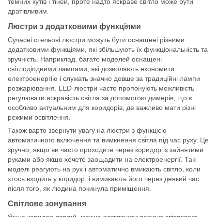
темних кутів і тіней, проте надто яскраве світло може бути
дратівливим.
Люстри з додатковими функціями
Сучасні стельові люстри можуть бути оснащені різними
додатковими функціями, які збільшують їх функціональність та
зручність. Наприклад, багато моделей оснащені
світлодіодними лампами, які дозволяють економити
електроенергію і служать значно довше за традиційні лампи
розжарювання. LED-люстри часто пропонують можливість
регулювати яскравість світла за допомогою димерів, що є
особливо актуальним для коридорів, де важливо мати різні
режими освітлення.
Також варто звернути увагу на люстри з функцією
автоматичного включення та вимкнення світла під час руху. Це
зручно, якщо ви часто проходите через коридор із зайнятими
руками або якщо хочете заощадити на електроенергії. Такі
моделі реагують на рух і автоматично вмикають світло, коли
хтось входить у коридор, і вимикають його через деякий час
після того, як людина покинула приміщення.
Світлове зонування