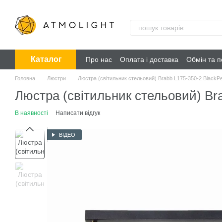
Перейти до основного контенту
Каталог
Про нас
Оплата і доставка
Обмін та 
Головна
Люстри
Люстра (світильник стельовий) Brabb L175-350-2 BlackPe
Люстра (світильник стельовий) Bra
В наявності
Написати відгук
ВІДЕО