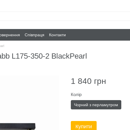
повернення
Співпраця
Контакти
arl
bb L175-350-2 BlackPearl
1 840 грн
Колір
Чорний з перламутром
Купити