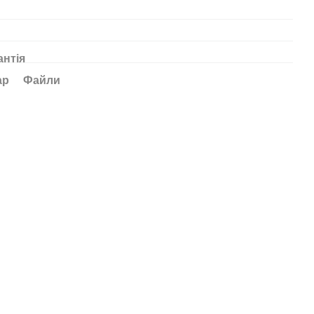
антія
ар
Файли