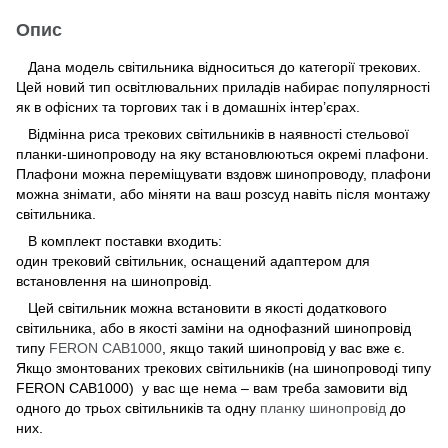
Опис
Дана модель світильника відноситься до категорії трекових.
Цей новий тип освітлювальних приладів набирає популярності
як в офісних та торгових так і в домашніх інтер’єрах.
Відмінна риса трекових світильників в наявності стельової
планки-шинопроводу на яку встановлюються окремі плафони.
Плафони можна переміщувати вздовж шинопроводу, плафони
можна знімати, або міняти на ваш розсуд навіть після монтажу
світильника.
В комплект поставки входить:
один трековий світильник, оснащений адаптером для
встановлення на шинопровід.
Цей світильник можна встановити в якості додаткового
світильника, або в якості заміни на
однофазний шинопровід
типу
FERON CAB1000
, якщо такий шинопровід у вас вже є.
Якщо змонтованих трекових світильників (на шинопроводі типу
FERON
CAB1000) у вас ще нема – вам треба замовити від
одного до трьох світильників та одну
планку шинопровід
до
них.