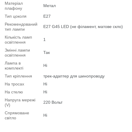
Матеріал
Метал
плафону
Тип цоколя
E27
Рекомендований
Е27 G45 LED (не філамент, матове скло)
тип лампи
Кількість ламп
1
освітлення
Змінні лампи
Так
освітлення
Лампа в
Ні
комплекті
Тип кріплення
трек-адаптер для шинопроводу
На тросах
Ні
На стелю
Ні
Напруга мережі
220 Вольт
(V)
Спрямоване
Ні
світло