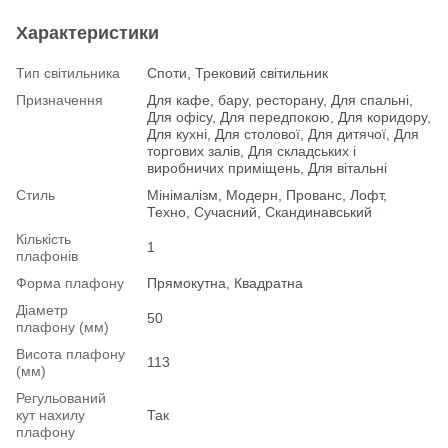
Характеристики
Тип світильника
Споти, Трековий світильник
Призначення
Для кафе, бару, ресторану, Для спальні,
Для офісу, Для передпокою, Для коридору,
Для кухні, Для столової, Для дитячої, Для
торгових залів, Для складських і
виробничих приміщень, Для вітальні
Стиль
Мінімалізм, Модерн, Прованс, Лофт,
Техно, Сучасний, Скандинавський
Кількість
1
плафонів
Форма плафону
Прямокутна, Квадратна
Діаметр
50
плафону (мм)
Висота плафону
113
(мм)
Регульований
кут нахилу
Так
плафону