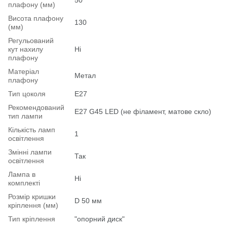
плафону (мм)
Висота плафону
130
(мм)
Регульований
кут нахилу
Ні
плафону
Матеріал
Метал
плафону
Тип цоколя
E27
Рекомендований
Е27 G45 LED (не філамент, матове скло)
тип лампи
Кількість ламп
1
освітлення
Змінні лампи
Так
освітлення
Лампа в
Ні
комплекті
Розмір кришки
D 50 мм
кріплення (мм)
Тип кріплення
"опорний диск"