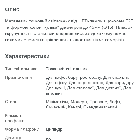
Опис
Металевий точковий світильник під LED-лампу з цоколем Е27
та формою колби "кулька" діаметром до 45мм (G45). Плафон
вкручується в стельовий опорний диск завдяки чому немає
видимих елементів кріплення - шапок гвинтів чи саморізів.
Характеристики
Тип світильника
Точковий світильник
Призначення
Для кафе, бару, ресторану, Для спальні,
Для офісу, Для передпокою, Для коридору,
Для кухні, Для столової, Для дитячої, Для
вітальні
Стиль
Мінімалізм, Модерн, Прованс, Лофт,
Сучасний, Кантрі, Скандинавський
Кількість
1
плафонів
Форма плафону
Циліндр
Діаметр
50