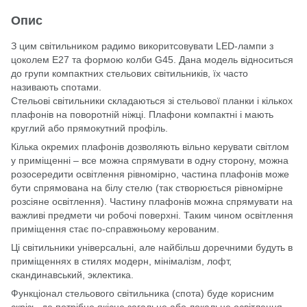
Опис
З цим світильником радимо викоритсовувати LED-лампи з
цоколем Е27 та формою колби G45. Дана модель відноситься
до групи компактних стельових світильників, їх часто
називають спотами.
Стельові світильники складаються зі стельової планки і кількох
плафонів на поворотній ніжці. Плафони компактні і мають
круглий або прямокутний профіль.
Кілька окремих плафонів дозволяють вільно керувати світлом
у приміщенні – все можна спрямувати в одну сторону, можна
розосередити освітлення рівномірно, частина плафонів може
бути спрямована на білу стелю (так створюється рівномірне
розсіяне освітлення). Частину плафонів можна спрямувати на
важливі предмети чи робочі поверхні. Таким чином освітлення
приміщення стає по-справжньому керованим.
Ці світильники універсальні, але найбільш доречними будуть в
приміщеннях в стилях модерн, мінімалізм, лофт,
скандинавський, эклектика.
Функціонал стельового світильника (спота) буде корисним
скрізь, де потрібне якісне загальне або локальне освітлення.