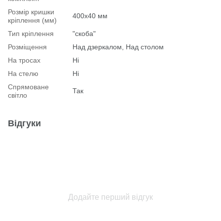
Розмір кришки
400х40 мм
кріплення (мм)
Тип кріплення
"скоба"
Розміщення
Над дзеркалом, Над столом
На тросах
Ні
На стелю
Ні
Спрямоване
Так
світло
Відгуки
Додайте перший відгук