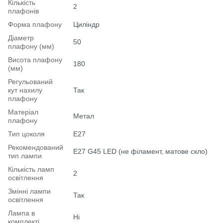
Кількість
2
плафонів
Форма плафону
Циліндр
Діаметр
50
плафону (мм)
Висота плафону
180
(мм)
Регульований
кут нахилу
Так
плафону
Матеріал
Метал
плафону
Тип цоколя
E27
Рекомендований
Е27 G45 LED (не філамент, матове скло)
тип лампи
Кількість ламп
2
освітлення
Змінні лампи
Так
освітлення
Лампа в
Ні
комплекті