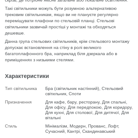
Такі світильники можуть бути розумною альтернативою
трековим світильникам, якщо ви не плануєте регулярно
переміщувати плафони по стельовій планці. Стельові
світильники зазвичай простіші у монтажі та обходяться
дешевше.
Данна група стельових світильників, крім стельового монтажу
допускає встановлення на стіну в ролі великого
багатоплафонного бра, наприклад біля дзеркала або в
приміщеннях з низькими стелями.
Характеристики
Тип світильника
Бра (світильник настінний), Стельовий
світильник, Споти
Призначення
Для кафе, бару, ресторану, Для спальні,
Для офісу, Для передпокою, Для коридору,
Для кухні, Для столової, Для дитячої, Для
вітальні
Стиль
Мінімалізм, Модерн, Прованс, Лофт,
Сучасний, Кантрі, Скандинавський