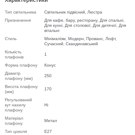
Тип світильника
Світильник підвісний, Люстра
Призначення
Для кафе, бару, ресторану, Для спальні,
Для кухні, Для столової, Для дитячої, Для
вітальні
Стиль
Мінімалізм, Модерн, Прованс, Лофт,
Сучасний, Скандинавський
Кількість
1
плафонів
Форма плафону
Конус
Діаметр
250
плафону (мм)
Висота плафону
170
(мм)
Регульований
кут нахилу
Ні
плафону
Матеріал
Метал
плафону
Тип цоколя
E27