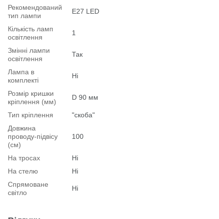
Рекомендований
Е27 LED
тип лампи
Кількість ламп
1
освітлення
Змінні лампи
Так
освітлення
Лампа в
Ні
комплекті
Розмір кришки
D 90 мм
кріплення (мм)
Тип кріплення
"скоба"
Довжина
проводу-підвісу
100
(см)
На тросах
Ні
На стелю
Ні
Спрямоване
Ні
світло