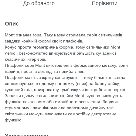
До обраного
Порівняти
Опис
Mont означає гора. Таку назву отримала серія світильників
завдяки конічній формі своїх плафонів.
Конус проста геометрична форма, тому світильники Mont
легко і безконфліктно вписуються в більшість сучасних і
класичних інтер’єрів.
Плафони серії Mont виготовлені з формованого металу, вони
надійні, прості в догляді та невибагливі.
Плафони мають закриту конструкцію – тому більшість світла
спрямовується в одному напрямку (вниз) на барну стійку,
кухонний стіл, прикроватну тумбочку чи інші робочі поверхні.
Завдяки цьому світильники лінійки Mont чудово виконують
функцію локального або емоційного освітлення. Завдяки
стриманому і лаконічному але виразному дизайну такі
світильники можуть виконувати самостійну декоративну
функцію.
Характеристики