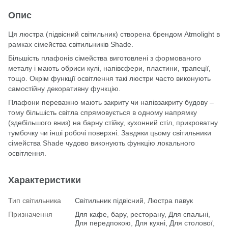
Опис
Ця люстра (підвісний світильник) створена брендом Atmolight в
рамках сімейства світильників Shade.
Більшість плафонів сімейства виготовлені з формованого
металу і мають обриси кулі, напівсфери, пластини, трапеції,
тощо. Окрім функції освітлення такі люстри часто виконують
самостійну декоративну функцію.
Плафони переважно мають закриту чи напівзакриту будову –
тому більшість світла спрямовується в одному напрямку
(здебільшого вниз) на барну стійку, кухонний стіл, прикроватну
тумбочку чи інші робочі поверхні. Завдяки цьому світильники
сімейства Shade чудово виконують функцію локального
освітлення.
Характеристики
Тип світильника
Світильник підвісний, Люстра павук
Призначення
Для кафе, бару, ресторану, Для спальні,
Для передпокою, Для кухні, Для столової,