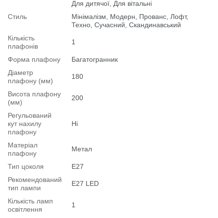
Для дитячої, Для вітальні
Стиль
Мінімалізм, Модерн, Прованс, Лофт,
Техно, Сучасний, Скандинавський
Кількість
1
плафонів
Форма плафону
Багатогранник
Діаметр
180
плафону (мм)
Висота плафону
200
(мм)
Регульований
кут нахилу
Ні
плафону
Матеріал
Метал
плафону
Тип цоколя
E27
Рекомендований
Е27 LED
тип лампи
Кількість ламп
1
освітлення