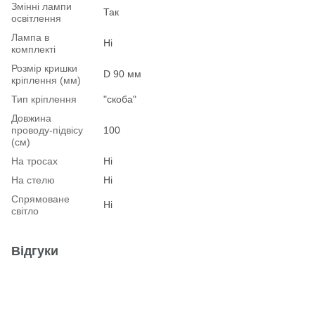
Змінні лампи
Так
освітлення
Лампа в
Ні
комплекті
Розмір кришки
D 90 мм
кріплення (мм)
Тип кріплення
"скоба"
Довжина
проводу-підвісу
100
(см)
На тросах
Ні
На стелю
Ні
Спрямоване
Ні
світло
Відгуки