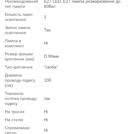
Рекомендований
Е27 LED, E27 лампа розжарювання до
тип лампи
60Ват
Кількість ламп
1
освітлення
Змінні лампи
Так
освітлення
Лампа в
Ні
комплекті
Розмір кришки
D 90мм
кріплення (мм)
Тип кріплення
"скоба"
Довжина
проводу-підвісу
100
(см)
Тканинна
оплітка проводу-
так
підвісу
На тросах
Ні
На стелю
Ні
Спрямоване
Ні
світло