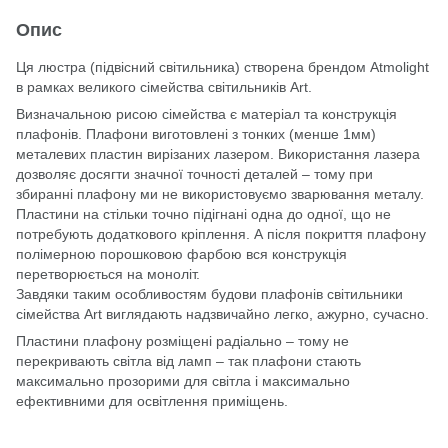
Опис
Ця люстра (підвісний світильника) створена брендом Atmolight
в рамках великого сімейства світильників Art.
Визначальною рисою сімейства є матеріал та конструкція
плафонів. Плафони виготовлені з тонких (менше 1мм)
металевих пластин вирізаних лазером. Використання лазера
дозволяє досягти значної точності деталей – тому при
збиранні плафону ми не використовуємо зварювання металу.
Пластини на стільки точно підігнані одна до одної, що не
потребують додаткового кріплення. А після покриття плафону
полімерною порошковою фарбою вся конструкція
перетворюється на моноліт.
Завдяки таким особливостям будови плафонів світильники
сімейства Art виглядають надзвичайно легко, ажурно, сучасно.
Пластини плафону розміщені радіально – тому не
перекривають світла від ламп – так плафони стають
максимально прозорими для світла і максимально
ефективними для освітлення приміщень.