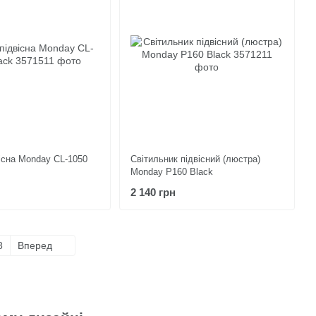
існа Monday CL-1050
Світильник підвісний (люстра)
Monday P160 Black
2 140 грн
8
Вперед