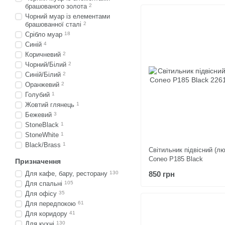
брашованого золота
2
Чорний муар із елементами
брашованної сталі
2
Срібло муар
18
Синій
4
Коричневий
2
Чорний/Білий
2
Синій/Білий
2
Оранжевий
2
Голубий
1
Жовтий глянець
1
Бежевий
3
StoneBlack
1
StoneWhite
1
Black/Brass
1
Світильник підвісний (л
Coneo P185 Black
Призначення
850 грн
Для кафе, бару, ресторану
130
Для спальні
105
Для офісу
35
Для передпокою
61
Для коридору
41
Для кухні
130