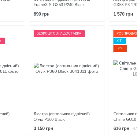
k
FrameX S GX53 P240 Black
GX53 P3-170
890 грн
1 570 грн
БЕЗКОШТОВНА ДОСТАВКА
РОЗПРОДА
А
ХІТ
−8%
сний)
Люстра (світильник підвісний)
Світильник п
Orvix P360 Black
Chime GU10 
3 150 грн
616 грн
67