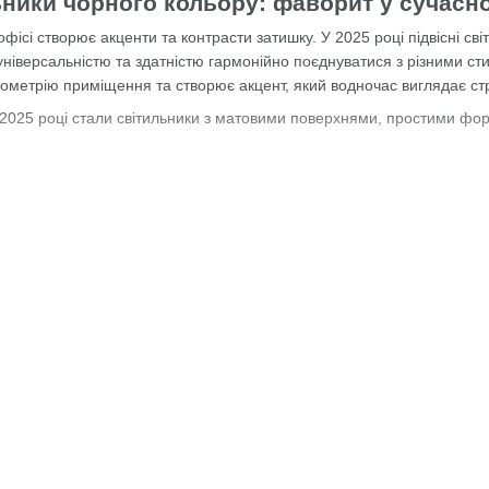
льники чорного кольору: фаворит у сучасн
офісі створює акценти та контрасти затишку. У 2025 році підвісні св
універсальністю та здатністю гармонійно поєднуватися з різними с
еометрію приміщення та створює акцент, який водночас виглядає ст
2025 році стали світильники з матовими поверхнями, простими фор
ості – практичність. Чорні світильники легко комбінуються з дерев
новлені інтер’єри.
ності та сучасному вигляду чорні підвісні світильники залишаютьс
є стиль у трендових просторах.
підвісні світильники чорні з меблями, те