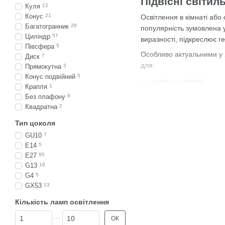
Підвісні світи
Куля
12
Конус
21
Освітлення в кімнаті або 
Багатогранник
28
популярність зумовлена 
Циліндр
57
виразності, підкреслює г
Півсфера
5
Особливо актуальними у 
Диск
7
для:
Прямокутна
3
Конус подвійний
5
кухонь-островів;
Крапля
1
обідньої зони;
Без плафону
8
Квадратна
2
вітальні;
Тип цоколя
спальні;
GU10
7
передпокою.
E14
5
E27
95
Ще одна причина популярн
G13
18
як у новобудови, так і в о
G4
5
Завдяки своїй універсаль
GX53
13
освітлення впевнено зада
Кількість ламп освітлення
Як комбінувати 
Від Кількість ламп освітлення
До Кількість ламп освітлення
ОК