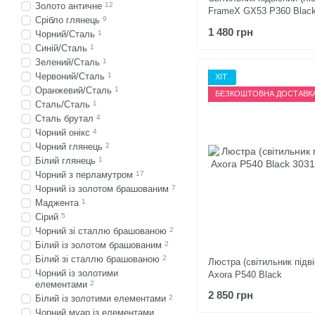
Золото античне
12
FrameX GX53 P360 Blac
Срібло глянець
9
1 480 грн
Чорний/Сталь
1
Синій/Сталь
1
Зелений/Сталь
1
Червоний/Сталь
1
ХІТ
Оранжевий/Сталь
1
БЕЗКОШТОВНА ДОСТАВК
Сталь/Сталь
1
Сталь брутал
4
Чорний онікс
4
Чорний глянець
2
Білий глянець
1
Чорний з перламутром
17
Чорний із золотом брашованим
7
Маджента
1
Сірий
5
Чорний зі сталлю брашованою
2
Білий із золотом брашованим
2
Білий зі сталлю брашованою
2
Люстра (світильник підві
Чорний із золотими
Axora P540 Black
елементами
2
2 850 грн
Білий із золотими елементами
2
Чорний муар із елементами