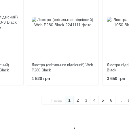
сний)
Люстра (світильник підвісний) Web
Люстра підв
Black
P280 Black
Black
1 520 грн
3 650 грн
Назад
1
2
3
4
5
6
...