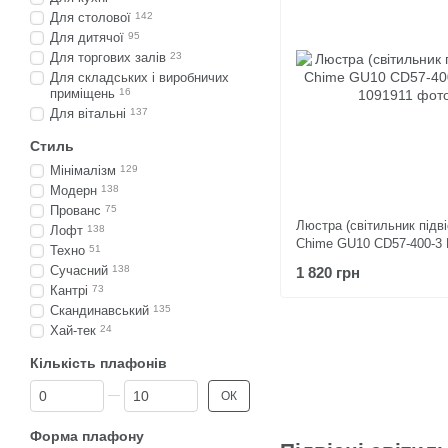
Для столової
142
Для дитячої
95
Для торгових залів
23
Для складських і виробничих
приміщень
16
Для вітальні
137
Стиль
Мінімалізм
129
Модерн
138
Прованс
75
Люстра (світильник підві
Лофт
138
Chime GU10 СD57-400-3 
Техно
51
Сучасний
138
1 820 грн
Кантрі
73
Скандинавський
135
Хай-тек
24
Кількість плафонів
Від Кількість плафонів
До Кількість плафонів
ОК
Форма плафону