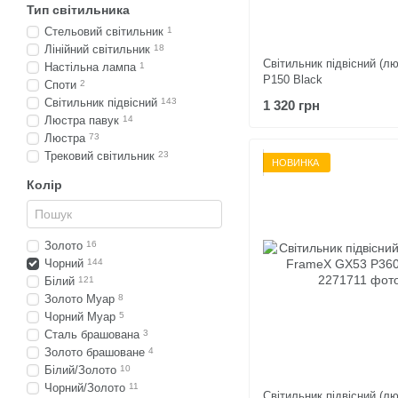
Тип світильника
Стельовий світильник
1
Лінійний світильник
18
Світильник підвісний (лю
Настільна лампа
1
P150 Black
Споти
2
Світильник підвісний
143
1 320 грн
Люстра павук
14
Люстра
73
Трековий світильник
23
НОВИНКА
Колір
Золото
16
Чорний
144
Білий
121
Золото Муар
8
Чорний Муар
5
Сталь брашована
3
Золото брашоване
4
Білий/Золото
10
Чорний/Золото
11
Світильник підвісний (л