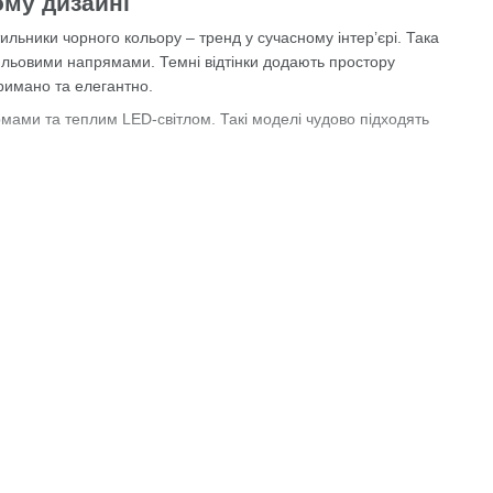
ому дизайні
ітильники чорного кольору – тренд у сучасному інтер’єрі. Така
тильовими напрямами. Темні відтінки додають простору
римано та елегантно.
мами та теплим LED-світлом. Такі моделі чудово підходять
ом, металом, бетоном і світлими стінами. Їх можна інтегрувати
я ключовим елементом дизайну 2025 року. Такий елемент
кстилем та декором