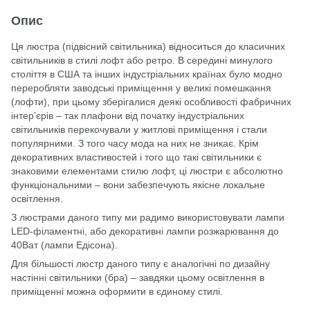
Опис
Ця люстра (підвісний світильника) відноситься до класичних
світильників в стилі лофт або ретро. В середині минулого
століття в США та інших індустріальних країнах було модно
переробляти заводські приміщення у великі помешкання
(лофти), при цьому зберігалися деякі особливості фабричних
інтер’єрів – так плафони від початку індустріальних
світильників перекочували у житлові приміщення і стали
популярними. З того часу мода на них не зникає. Крім
декоративних властивостей і того що такі світильники є
знаковими елементами стилю лофт, ці люстри є абсолютно
функціональними – вони забезпечують якісне локальне
освітлення.
З люстрами даного типу ми радимо використовувати лампи
LED-філаментні, або декоративні лампи розжарювання до
40Ват (лампи Едісона).
Для більшості люстр даного типу є аналогічні по дизайну
настінні світильники (бра) – завдяки цьому освітлення в
приміщенні можна оформити в єдиному стилі.