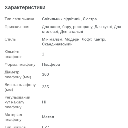
Характеристики
Тип світильника
Світильник підвісний, Люстра
Призначення
Для кафе, бару, ресторану, Для кухні, Для
столової, Для вітальні
Стиль
Мінімалізм, Модерн, Лофт, Кантрі,
Скандинавський
Кількість
1
плафонів
Форма плафону
Півсфера
Діаметр
360
плафону (мм)
Висота плафону
235
(мм)
Регульований
кут нахилу
Ні
плафону
Матеріал
Метал
плафону
Тип цоколя
E27