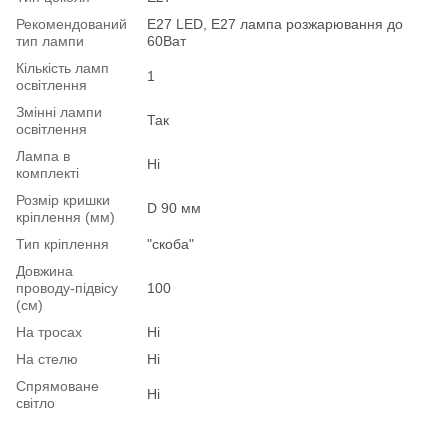
Рекомендований
Е27 LED, E27 лампа розжарювання до
тип лампи
60Ват
Кількість ламп
1
освітлення
Змінні лампи
Так
освітлення
Лампа в
Ні
комплекті
Розмір кришки
D 90 мм
кріплення (мм)
Тип кріплення
"скоба"
Довжина
проводу-підвісу
100
(см)
На тросах
Ні
На стелю
Ні
Спрямоване
Ні
світло