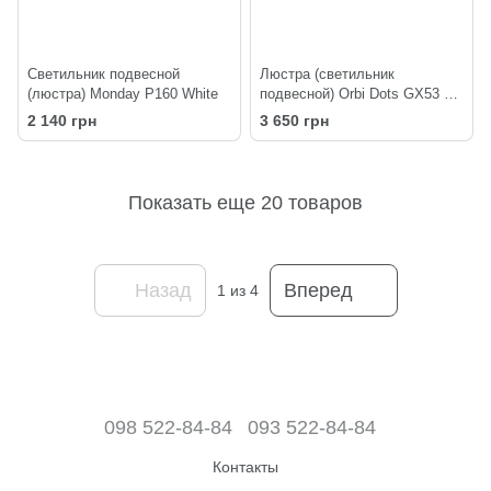
Светильник подвесной
Люстра (светильник
(люстра) Monday P160 White
подвесной) Orbi Dots GX53 P6
610/305 White
2 140 грн
3 650 грн
Показать еще 20 товаров
Назад
Вперед
1
из 4
098 522-84-84
093 522-84-84
Контакты