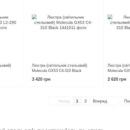
ьовий)
Люстра (світильник стельовий)
Люстра (сві
Molecula GX53 C4-310 Black
Molecula GX
3 420 грн
2 620 грн
Назад
1
2
Вперед
По