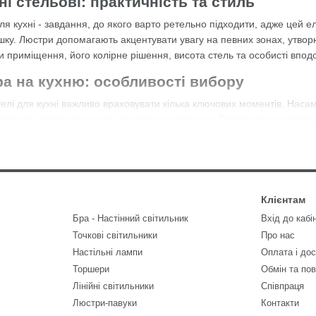
і стельові: практичність та стиль
ля кухні - завдання, до якого варто ретельно підходити, адже цей ел
ку. Люстри допомагають акцентувати увагу на певних зонах, утворю
ри приміщення, його колірне рішення, висота стель та особисті впод
а на кухню: особливості вибору
елі для кухні важливо враховувати кілька ключових моментів. Насам
ати як спрямоване, так і розсіяне освітлення. Спрямоване освітлен
і, а розсіяне освітлення створює м'яке світло, яке рівномірно розпо
ють важливу роль у створенні загальної атмосфери. Металеві елемен
створюють більш теплу та затишну атмосферу. Кухня - це місце, де є
актичними і легкими у догляді. Металеві та скляні конструкції мають
Клієнтам
Бра - Настінний світильник
Вхід до кабі
значення. Для маленьких кухонь підійдуть компактні моделі, які ві
Точкові світильники
Про нас
ільші конструкції з декількома джерелами світла. Важливо, щоб люс
Настільні лампи
Оплата і до
непомітною.
Торшери
Обмін та по
и на кухню: стильові рішення
Лінійні світильники
Співпраця
Люстри-павуки
Контакти
найрізноманітніших форм і дизайнів, і вибір їхнього стилю повинен з