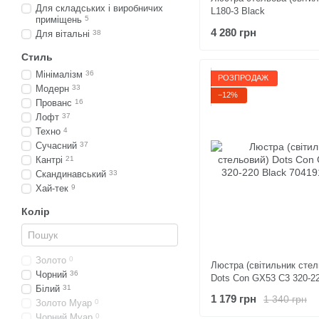
Для складських і виробничих
L180-3 Black
приміщень
5
4 280 грн
Для вітальні
38
Стиль
Мінімалізм
36
РОЗПРОДАЖ
Модерн
33
−12%
Прованс
16
Лофт
37
Техно
4
Сучасний
37
Кантрі
21
Скандинавський
33
Хай-тек
9
Колір
Золото
0
Люстра (світильник стел
Чорний
36
Dots Con GX53 C3 320-22
Білий
31
1 179 грн
1 340 грн
Золото Муар
0
Чорний Муар
0