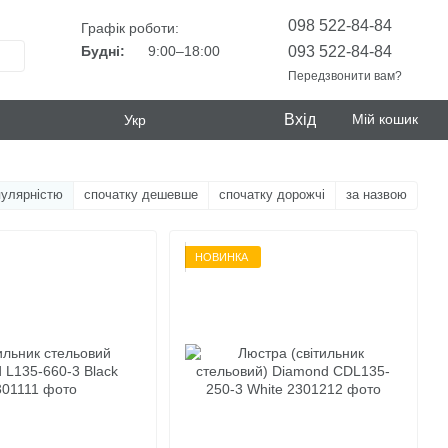
098 522-84-84
Графік роботи:
093 522-84-84
Будні:
9:00–18:00
Передзвонити вам?
Вхід
Мій кошик
Укр
пулярністю
спочатку дешевше
спочатку дорожчі
за назвою
НОВИНКА