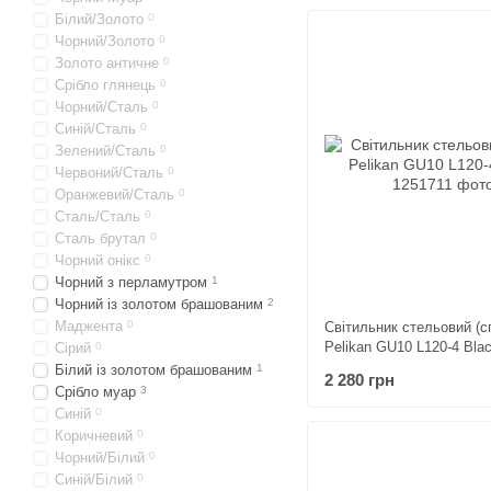
Білий/Золото
0
Чорний/Золото
0
Золото античне
0
Срібло глянець
0
Чорний/Сталь
0
Синій/Сталь
0
Зелений/Сталь
0
Червоний/Сталь
0
Оранжевий/Сталь
0
Сталь/Сталь
0
Сталь брутал
0
Чорний онікс
0
Чорний з перламутром
1
Чорний із золотом брашованим
2
Маджента
0
Світильник стельовий (с
Pelikan GU10 L120-4 Bla
Сірий
0
Білий із золотом брашованим
1
2 280 грн
Срібло муар
3
Синій
0
Коричневий
0
Чорний/Білий
0
Синій/Білий
0