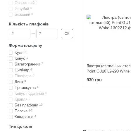
Оранжевий
0
Голубий
0
Бежевий
0
Кількість плафонів
Від Кількість плафонів
До Кількість плафонів
ОК
Форма плафону
Куля
3
Конус
1
Багатогранник
7
Люстра (світильник стел
Циліндр
9
Point GU10 L2-290 White
Півсфера
0
930 грн
Диск
3
Прямокутна
4
Конус подвійний
0
Крапля
0
Без плафону
10
Плоска
10
Квадратна
4
Тип цоколя