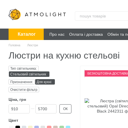
Перейти до основного контенту
Каталог
Про нас
Оплата і доставка
Обмін та 
Головна
Люстри
Люстри на кухню стельові
Тип світильника:
БЕЗКОШТОВНА ДОСТАВК
Стельовий світильник
Призначення:
Для кухні
Очистити фільтр
Ціна, грн
Від Ціна, грн
До Ціна, грн
ОК
Цвет