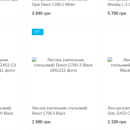
Opal Direct C180-2 White
Monday L-3 
2 840 грн
5 700 грн
ХІТ
ьовий)
Люстра (світильник стельовий)
Люстра (сві
0 Black
Direct C700-3 Black
Dots GX53 C
1 580 грн
1 330 грн