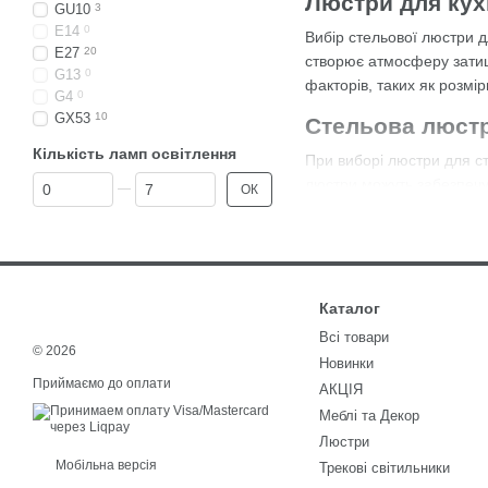
Люстри для кухн
GU10
3
E14
0
Вибір стельової
люстри
д
E27
20
створює атмосферу затиш
G13
0
факторів, таких як розмі
G4
0
GX53
10
Стельова люстр
Кількість ламп освітлення
При виборі люстри для ст
Від Кількість ламп освітлення
До Кількість ламп освітлення
люстри можуть забезпечув
ОК
наприклад робочої поверхн
Матеріали люстри відігра
люстри з дерева чи скла 
матеріали повинні бути пр
Каталог
навантаження.
Всі товари
Розмір люстри також має 
© 2026
Новинки
можна сміливо вибирати б
Приймаємо до оплати
АКЦІЯ
громіздкою чи, навпаки, 
Меблі та Декор
Стельові люстр
Люстри
Мобільна версія
Трекові світильники
Стельові люстри бувають 