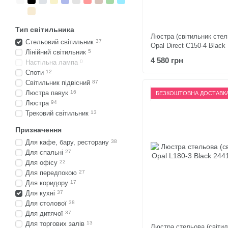
Тип світильника
Люстра (світильник стел
Стельовий світильник
37
Opal Direct C150-4 Black
Лінійний світильник
5
4 580 грн
Настільна лампа
0
Споти
12
Світильник підвісний
87
Люстра павук
16
БЕЗКОШТОВНА ДОСТАВК
Люстра
94
Трековий світильник
13
Призначення
Для кафе, бару, ресторану
38
Для спальні
27
Для офісу
22
Для передпокою
27
Для коридору
17
Для кухні
37
Для столової
38
Для дитячої
37
Для торгових залів
13
Люстра стельова (світил