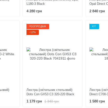
L180-3 Black
Opal Direct 
4 280 грн
2 840 грн
РОЗПРОДАЖ
ХІТ
−12%
ьовий)
Люстра (світильник стельовий)
Люстра (сві
Dots Con GX53 C3 320-220 Black
Direct C700-
1 179 грн
1 580 грн
1 340 грн