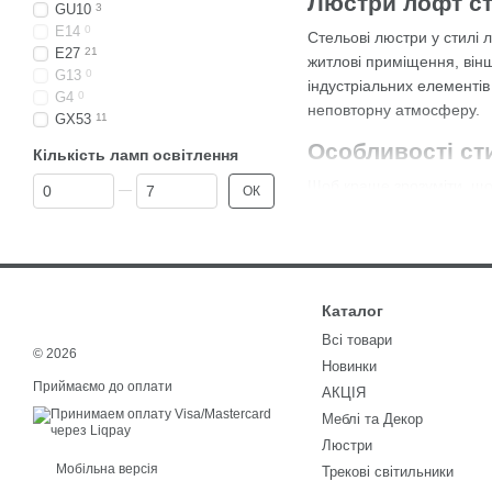
Люстри лофт сте
GU10
3
E14
0
Стельові люстри у стилі 
E27
21
житлові приміщення, вінш
G13
0
індустріальних елементів
G4
0
неповторну атмосферу.
GX53
11
Особливості с
Кількість ламп освітлення
Від Кількість ламп освітлення
До Кількість ламп освітлення
Щоб краще зрозуміти, що 
ОК
дизайнери почали освоюв
відкритими комунікаціями
сучасне звучання.
Стельові люстри лофт ха
Каталог
побачити моделі з відкр
Всі товари
Люстра стельов
© 2026
Новинки
Приймаємо до оплати
Однією з ключових харак
АКЦІЯ
брутальний та функціона
Меблі та Декор
мінімалістичними, з глад
Люстри
Мобільна версія
Трекові світильники
Не менш популярним є дер