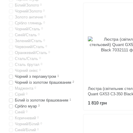
Білий/Золото
0
Чорний/Золото
0
Золото античне
0
Срібло глянець
0
Чорний/Сталь
0
Синій/Сталь
0
Зелений/Сталь
0
Червоний/Сталь
0
Оранжевий/Сталь
0
Сталь/Сталь
0
Сталь брутал
0
Чорний онікс
0
Чорний з перламутром
1
Чорний із золотом брашованим
2
Маджента
0
Люстра (світильник стел
Quant GX53 C3-350 Blac
Сірий
0
Білий із золотом брашованим
1
1 810 грн
Срібло муар
3
Синій
0
Коричневий
0
Чорний/Білий
0
Синій/Білий
0