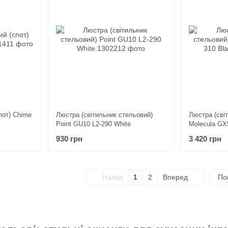
пот) Chime
Люстра (світильник стельовий)
Люстра (сві
Point GU10 L2-290 White
Molecula GX
930 грн
3 420 грн
Назад
1
2
Вперед
По