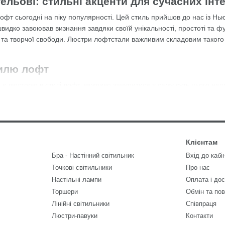
льові: стильні акценти для сучасних інте
лофт сьогодні на піку популярності. Цей стиль прийшов до нас із Н
видко завоював визнання завдяки своїй унікальності, простоті та ф
 та творчої свободи. Люстри лофтстали важливим складовим такого 
тилю лофт
є люстрою в стилі лофт, важливо зануритися в саму суть цього напр
ати покинуті фабрики та заводи, створюючи у них житлові простор
 та грубими стінами. Лофт-світильники, у тому числі люстри, ввібра
рактерні своєю простотою форм, використанням натуральних та груб
Клієнтам
итими лампочками, без звичних абажурів та плафонів, що додає при
Бра - Настінний світильник
Вхід до кабі
а лофт: матеріали та форми
Точкові світильники
Про нас
теристик люстр у стилі лофт є використання натуральних та необро
Настільні лампи
Оплата і до
льний. Металеві елементи люстри можуть бути грубими, з видимими
Торшери
Обмін та по
кою поверхнею та строгими лініями.
Лінійні світильники
Співпраця
Люстри-павуки
Контакти
ево. Воно додає тепла та затишку в холодні індустріальні інтер'є