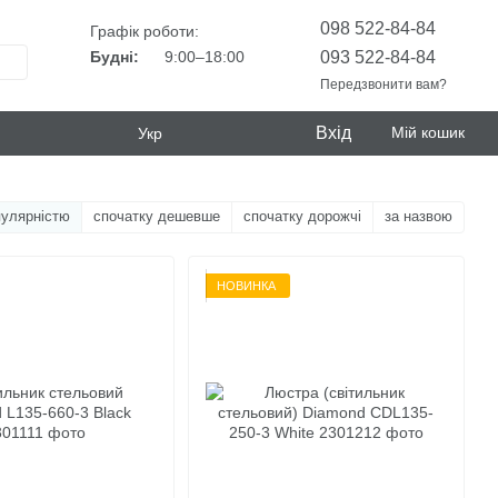
098 522-84-84
Графік роботи:
093 522-84-84
Будні:
9:00–18:00
Передзвонити вам?
Вхід
Мій кошик
Укр
пулярністю
спочатку дешевше
спочатку дорожчі
за назвою
НОВИНКА