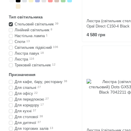
Тип світильника
Люстра (світильник стел
Стельовий світильник
39
Opal Direct C150-4 Black
Лінійний світильник
8
4 580 грн
Настільна лампа
1
Споти
13
Світильник підвісний
106
Люстра павук
18
Люстра
116
Трековий світильник
12
Призначення
Для кафе, бару, ресторану
38
Для спальні
27
Для офісу
22
Для передпокою
27
Для коридору
17
Для кухні
37
Для столової
38
Для дитячої
37
Для торгових залів
13
Люстра (світильник стел