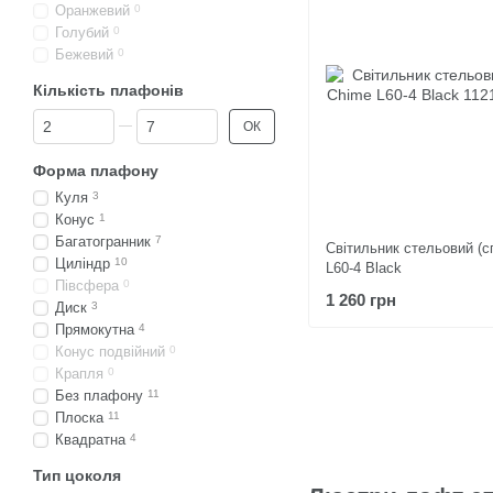
Оранжевий
0
Голубий
0
Бежевий
0
Кількість плафонів
Від Кількість плафонів
До Кількість плафонів
ОК
Форма плафону
Куля
3
Конус
1
Багатогранник
7
Світильник стельовий (с
Циліндр
10
L60-4 Black
Півсфера
0
1 260 грн
Диск
3
Прямокутна
4
Конус подвійний
0
Крапля
0
Без плафону
11
Плоска
11
Квадратна
4
Тип цоколя