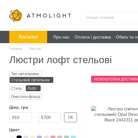
Перейти до основного контенту
Каталог
Про нас
Оплата і доставка
Обмін та 
Головна
Люстри
Люстри лофт стельові
Тип світильника:
БЕЗКОШТОВНА ДОСТАВК
Стельовий світильник
Стиль :
Лофт
Очистити фільтр
Ціна, грн
Від Ціна, грн
До Ціна, грн
ОК
Цвет