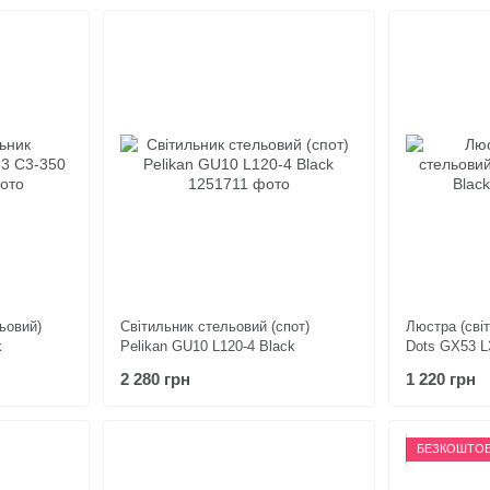
ьовий)
Світильник стельовий (спот)
Люстра (сві
k
Pelikan GU10 L120-4 Black
Dots GX53 L
2 280 грн
1 220 грн
БЕЗКОШТОВ