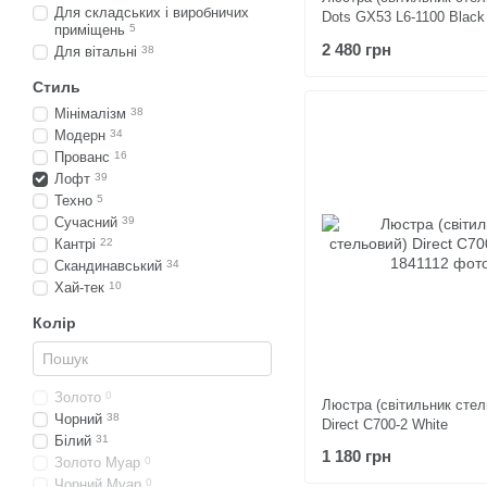
Для складських і виробничих
Dots GX53 L6-1100 Black
приміщень
5
2 480 грн
Для вітальні
38
Стиль
Мінімалізм
38
Модерн
34
Прованс
16
Лофт
39
Техно
5
Сучасний
39
Кантрі
22
Скандинавський
34
Хай-тек
10
Колір
Золото
0
Люстра (світильник стел
Чорний
38
Direct C700-2 White
Білий
31
1 180 грн
Золото Муар
0
Чорний Муар
0