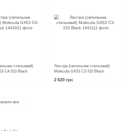
тильник стельовий)
Люстра (світильник стельовий)
53 C4-310 Black
Molecula GX53 C3-310 Black
2 620 грн
казати все