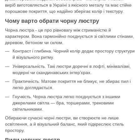
виріб виготовляється в Україні з якісного металу та має стійке
порошкове покриття, що надійно зберігає колір і текстуру.
Чому варто обрати чорну люстру
Чорна люстра - це про рівновагу між стриманістю й
характером. Вона гармонійно поєднується зі світлими стінами,
деревом, бетоном чи склом.
Контраст і глибина. Чорний колір додає простору структури
й візуального ритму.
Універсальність. Такі люстри доречні в лофті, мінімалізмі,
модерні чи скандинавських інтер’єрах.
Практичність. Матове покриття не бликує, не збирає пил і
легко доглядається.
Гнучкість. Чорна люстра легко поєднується з іншими
джерелами світла — бра, торшерами, трековими
світильниками.
Обираючи сучасні чорні люстри, ви створюєте не лише
освітлення, а й візуальний баланс, який підкреслює стиль
простору.