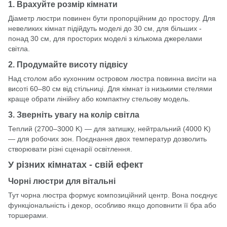
1. Врахуйте розмір кімнати
Діаметр люстри повинен бути пропорційним до простору. Для
невеликих кімнат підійдуть моделі до 30 см, для більших -
понад 30 см, для просторих моделі з кількома джерелами
світла.
2. Продумайте висоту підвісу
Над столом або кухонним островом люстра повинна висіти на
висоті 60–80 см від стільниці. Для кімнат із низькими стелями
краще обрати лінійну або компактну стельову модель.
3. Зверніть увагу на колір світла
Теплий (2700–3000 K) — для затишку, нейтральний (4000 K)
— для робочих зон. Поєднання двох температур дозволить
створювати різні сценарії освітлення.
У різних кімнатах - свій ефект
Чорні люстри для вітальні
Тут чорна люстра формує композиційний центр. Вона поєднує
функціональність і декор, особливо якщо доповнити її бра або
торшерами.