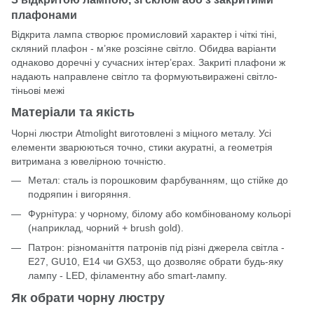
плафонами
Відкрита лампа створює промисловий характер і чіткі тіні,
скляний плафон - м’яке розсіяне світло. Обидва варіанти
однаково доречні у сучасних інтер’єрах. Закриті плафони ж
надають направлене світло та формуютьвиражені світло-
тіньові межі
Матеріали та якість
Чорні люстри Atmolight виготовлені з міцного металу. Усі
елементи зварюються точно, стики акуратні, а геометрія
витримана з ювелірною точністю.
Метал: сталь із порошковим фарбуванням, що стійке до
подряпин і вигоряння.
Фурнітура: у чорному, білому або комбінованому кольорі
(наприклад, чорний + brush gold).
Патрон: різноманіття патронів під різні джерела світла -
E27, GU10, E14 чи GX53, що дозволяє обрати будь-яку
лампу - LED, філаментну або smart-лампу.
Як обрати чорну люстру