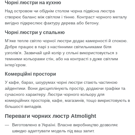
Чорні люстри на кухню
Над островом чи обіднім столом чорна підвісна люстра
створює баланс між світлом і тінню. Контраст чорного металу
вигідно підкреслює фактуру дерева або бетону.
Чорні люстри у спальню
М’яке тепле світло чорної люстри додає камерності й спокою.
Добре працює в парі з настінними світильниками біля
узголів’я. Зазвичай цей колір у спльні використовується з
темними кольорами стін, або на контрасті з дуже світлим
інтер’єром.
Комерційні простори
У кафе, барах, шоурумах чорні люстри стають частиною
айдентики. Вони дисциплінують простір, додаючи графіки та
сучасного характеру. Люстри чорного кольору для
комерційних просторів, кафе, магазинів, тощо викристовують в
більшості випадків.
Переваги чорних люстр Atmolight
Виготовлено в Україні. Власне виробництво дозволяє
швидко адаптувати модель під ваш запит.