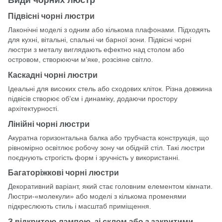
Види чорних люстр
Підвісні чорні люстри
Лаконічні моделі з одним або кількома плафонами. Підходять
для кухні, вітальні, спальні чи барної зони. Підвісні чорні
люстри з металу виглядають ефектно над столом або
островом, створюючи м’яке, розсіяне світло.
Каскадні чорні люстри
Ідеальні для високих стель або сходових кліток. Різна довжина
підвісів створює об’єм і динаміку, додаючи простору
архітектурності.
Лінійні чорні люстри
Акуратна горизонтальна балка або трубчаста конструкція, що
рівномірно освітлює робочу зону чи обідній стіл. Такі люстри
поєднують строгість форм і зручність у використанні.
Багаторіжкові чорні люстри
Декоративний варіант, який стає головним елементом кімнати.
Люстри-«молекули» або моделі з кількома променями
підкреслюють стиль і масштаб приміщення.
З відкритою лампою, зі склом або з закритими