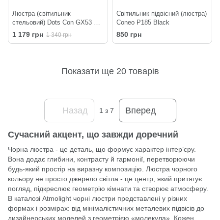
Люстра (світильник
Світильник підвісний (люстра)
стельовий) Dots Con GX53 C3
Coneo P185 Black
320-220 Black
1 179 грн
850 грн
1 340 грн
Показати ще 20 товарів
Назад
Вперед
1
з 7
Сучасний акцент, що завжди доречний
Чорна люстра - це деталь, що формує характер інтер’єру.
Вона додає глибини, контрасту й гармонії, перетворюючи
будь-який простір на виразну композицію. Люстра чорного
кольору не просто джерело світла - це центр, який притягує
погляд, підкреслює геометрію кімнати та створює атмосферу.
В каталозі
Atmolight
чорні
люстри
представлені у різних
формах і розмірах: від мінімалістичних металевих підвісів до
дизайнерських моделей з геометрією «молекула». Кожен