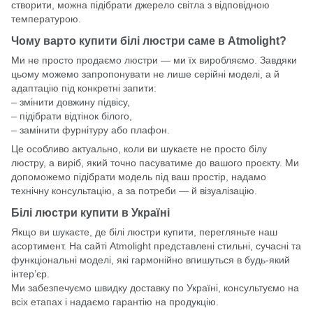
створити, можна підібрати джерело світла з відповідною
температурою.
Чому варто купити білі люстри саме в Atmolight?
Ми не просто продаємо люстри — ми їх виробляємо. Завдяки
цьому можемо запропонувати не лише серійні моделі, а й
адаптацію під конкретні запити:
– змінити довжину підвісу,
– підібрати відтінок білого,
– замінити фурнітуру або плафон.
Це особливо актуально, коли ви шукаєте не просто білу
люстру, а виріб, який точно пасуватиме до вашого проєкту. Ми
допоможемо підібрати модель під ваш простір, надамо
технічну консультацію, а за потреби — й візуалізацію.
Білі люстри купити в Україні
Якщо ви шукаєте, де білі
люстри
купити, перегляньте наш
асортимент. На сайті
Atmolight
представлені стильні, сучасні та
функціональні моделі, які гармонійно впишуться в будь-який
інтер’єр.
Ми забезпечуємо швидку доставку по Україні, консультуємо на
всіх етапах і надаємо гарантію на продукцію.