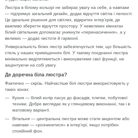
Люстра в білому кольорі не забирає увагу на себе, а навпаки
— підтримує загальний дизайн, додає відчуття світла і легкості.
Це ідеальне рішення для світлих, відкритих інтер’єрів, де
важливо зберегти відчуття простору. У невеликих кімнатах
білий світильник допомагає уникнути «перенасичення», а у
великих — додає чистоти й гармонії.
Універсальність білих люстр забезпечується тим, що більшість
стель у наших приміщеннях білі. У такому поєднанні люстра
мінімально виділятиметься і виконуватиме свої функції, не
акцентуючи на собі увагу.
Де доречна біла люстра?
Фактично — скрізь. Найчастіше білі люстри використовують у
таких зонах:
Кухня — білий колір пасує до фасадів, плитки, побутової
техніки. Добре виглядає як у глянцевому виконанні, так і в
матовому варіанті.
Вітальня — центральна люстра може стати акцентом або
навпаки — «розчинитися» в інтер’єрі, якщо потрібен
спокійний фон.