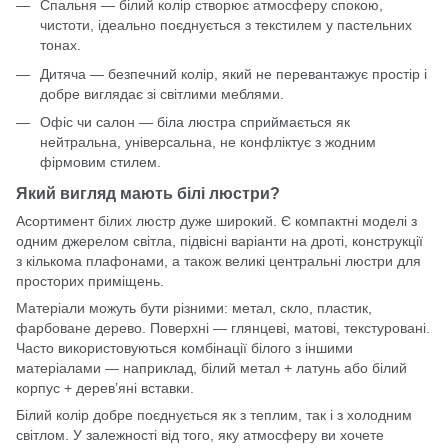
Спальня — білий колір створює атмосферу спокою,
чистоти, ідеально поєднується з текстилем у пастельних
тонах.
Дитяча — безпечний колір, який не перевантажує простір і
добре виглядає зі світлими меблями.
Офіс чи салон — біла люстра сприймається як
нейтральна, універсальна, не конфліктує з жодним
фірмовим стилем.
Який вигляд мають білі люстри?
Асортимент білих люстр дуже широкий. Є компактні моделі з
одним джерелом світла, підвісні варіанти на дроті, конструкції
з кількома плафонами, а також великі центральні люстри для
просторих приміщень.
Матеріали можуть бути різними: метал, скло, пластик,
фарбоване дерево. Поверхні — глянцеві, матові, текстуровані.
Часто використовуються комбінації білого з іншими
матеріалами — наприклад, білий метал + латунь або білий
корпус + дерев’яні вставки.
Білий колір добре поєднується як з теплим, так і з холодним
світлом. У залежності від того, яку атмосферу ви хочете