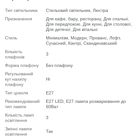
Тип світильника
Стельовий світильник, Люстра
Призначення
Для кафе, бару, ресторану, Для спальні,
Для передпокою, Для кухні, Для столової,
Для дитячої, Для вітальні
Стиль
Мінімалізм, Модерн, Прованс, Лофт,
Сучасний, Кантрі, Скандинавський
Кількість
3
плафонів
Форма плафону
Без плафону
Регульований
кут нахилу
Ні
плафону
Тип цоколя
E27
Рекомендований
Е27 LED, E27 лампа розжарювання до
тип лампи
60Ват
Кількість ламп
3
освітлення
Змінні лампи
Так
освітлення