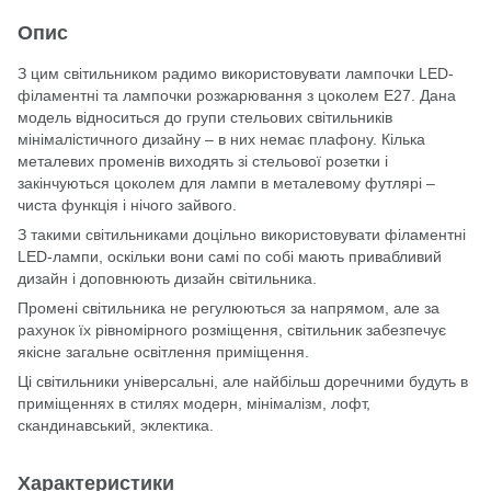
Опис
З цим світильником радимо використовувати лампочки LED-
філаментні та лампочки розжарювання з цоколем Е27. Дана
модель відноситься до групи стельових світильників
мінімалістичного дизайну – в них немає плафону. Кілька
металевих променів виходять зі стельової розетки і
закінчуються цоколем для лампи в металевому футлярі –
чиста функція і нічого зайвого.
З такими світильниками доцільно використовувати філаментні
LED-лампи, оскільки вони самі по собі мають привабливий
дизайн і доповнюють дизайн світильника.
Промені світильника не регулюються за напрямом, але за
рахунок їх рівномірного розміщення, світильник забезпечує
якісне загальне освітлення приміщення.
Ці світильники універсальні, але найбільш доречними будуть в
приміщеннях в стилях модерн, мінімалізм, лофт,
скандинавський, эклектика.
Характеристики