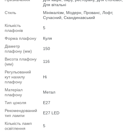
Для вітальні
Стиль
Мінімалізм, Модерн, Прованс, Лофт,
Сучасний, Скандинавський
Кількість
5
плафонів
Форма плафону
Куля
Діаметр
150
плафону (мм)
Висота плафону
116
(мм)
Регульований
кут нахилу
Ні
плафону
Матеріал
Метал
плафону
Тип цоколя
E27
Рекомендований
Е27 LED
тип лампи
Кількість ламп
5
освітлення