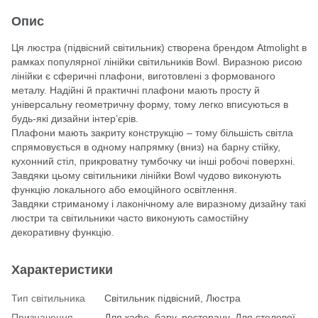
Опис
Ця люстра (підвісний світильник) створена брендом Atmolight в
рамках популярної лінійки світильників Bowl. Виразною рисою
лінійки є сферичні плафони, виготовлені з формованого
металу. Надійні й практичні плафони мають просту й
універсальну геометричну форму, тому легко вписуються в
будь-які дизайни інтер’єрів.
Плафони мають закриту конструкцію – тому більшість світла
спрямовується в одному напрямку (вниз) на барну стійку,
кухонний стіл, прикроватну тумбочку чи інші робочі поверхні.
Завдяки цьому світильники лінійки Bowl чудово виконують
функцію локального або емоційного освітлення.
Завдяки стриманому і лаконічному але виразному дизайну такі
люстри та світильники часто виконують самостійну
декоративну функцію.
Характеристики
Тип світильника
Світильник підвісний, Люстра
Призначення
Для кафе, бару, ресторану, Для столової,