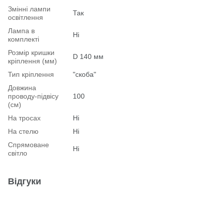
Змінні лампи
Так
освітлення
Лампа в
Ні
комплекті
Розмір кришки
D 140 мм
кріплення (мм)
Тип кріплення
"скоба"
Довжина
проводу-підвісу
100
(см)
На тросах
Ні
На стелю
Ні
Спрямоване
Ні
світло
Відгуки