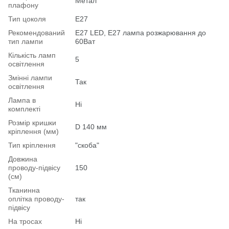
Метал
плафону
Тип цоколя
E27
Рекомендований
Е27 LED, E27 лампа розжарювання до
тип лампи
60Ват
Кількість ламп
5
освітлення
Змінні лампи
Так
освітлення
Лампа в
Ні
комплекті
Розмір кришки
D 140 мм
кріплення (мм)
Тип кріплення
"скоба"
Довжина
проводу-підвісу
150
(см)
Тканинна
оплітка проводу-
так
підвісу
На тросах
Ні