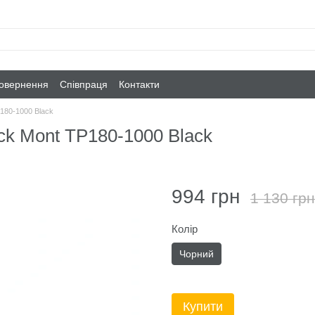
повернення
Співпраця
Контакти
P180-1000 Black
ck Mont TP180-1000 Black
994 грн
1 130 грн
Колір
Чорний
Купити