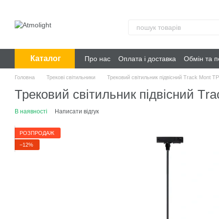
Перейти до основного контенту
Каталог
Про нас
Оплата і доставка
Обмін та 
Головна
Трекові світильники
Трековий світильник підвісний Тrack Mont T
Трековий світильник підвісний Тra
В наявності
Написати відгук
РОЗПРОДАЖ
−12%