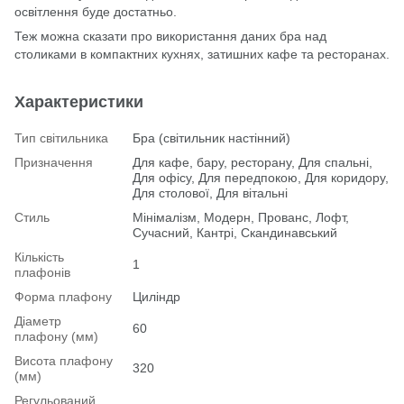
освітлення буде достатньо.
Теж можна сказати про використання даних бра над
столиками в компактних кухнях, затишних кафе та ресторанах.
Характеристики
Тип світильника
Бра (світильник настінний)
Призначення
Для кафе, бару, ресторану, Для спальні,
Для офісу, Для передпокою, Для коридору,
Для столової, Для вітальні
Стиль
Мінімалізм, Модерн, Прованс, Лофт,
Сучасний, Кантрі, Скандинавський
Кількість
1
плафонів
Форма плафону
Циліндр
Діаметр
60
плафону (мм)
Висота плафону
320
(мм)
Регульований