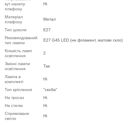
кут нахилу
Ні
плафону
Матеріал
Метал
плафону
Тип цоколя
E27
Рекомендований
Е27 G45 LED (не філамент, матове скло)
тип лампи
Кількість ламп
2
освітлення
Змінні лампи
Так
освітлення
Лампа в
Ні
комплекті
Тип кріплення
"скоба"
На тросах
Ні
На стелю
Ні
Спрямоване
Ні
світло