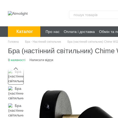
Перейти до основного контенту
Каталог
Про нас
Оплата і доставка
Обмін та 
Головна
Бра - Настінний світильник
Бра (настінний світильник) Chime W1
Бра (настінний світильник) Chime
В наявності
Написати відгук