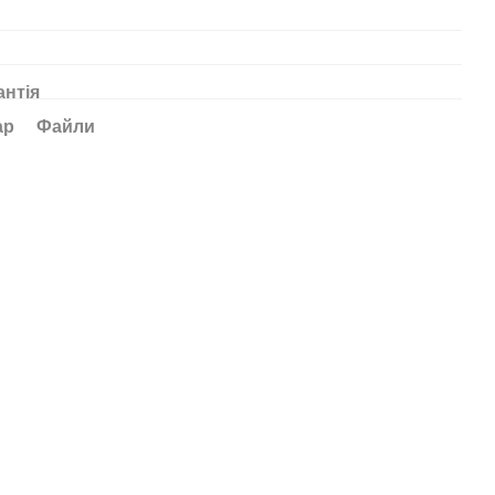
антія
ар
Файли