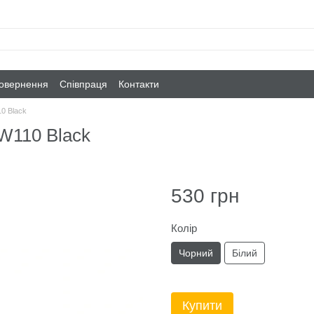
повернення
Співпраця
Контакти
10 Black
 W110 Black
530 грн
Колір
Чорний
Білий
Купити