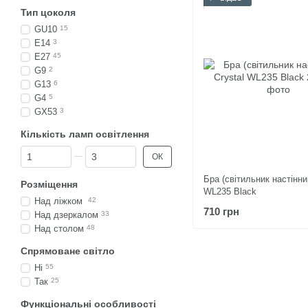
Тип цоколя
GU10
15
E14
3
E27
45
G9
2
G13
6
G4
5
GX53
3
Кількість ламп освітлення
Від Кількість ламп освітлення
До Кількість ламп освітлення
ОК
Бра (світильник настінни
Розміщення
WL235 Black
Над ліжком
42
710 грн
Над дзеркалом
33
Над столом
48
Спрямоване світло
Ні
55
Так
25
Функціональні особливості