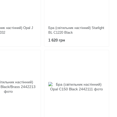
ник настінний) Opal J
Бра (світильник настінний) Starlight
032
BL C1220 Black
1 620 грн