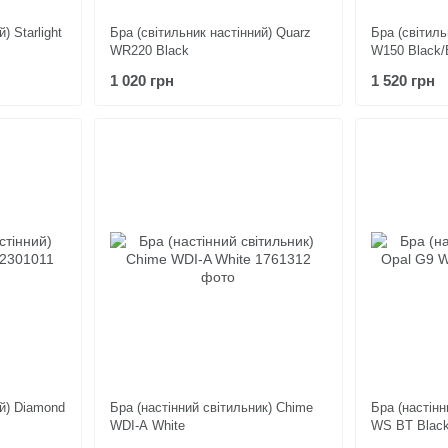
) Starlight
Бра (світильник настінний) Quarz
Бра (світиль
WR220 Black
W150 Black/
1 020 грн
1 520 грн
ий) Diamond
Бра (настінний світильник) Chime
Бра (настінн
WDI-A White
WS BT Blac