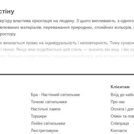
стіну
ер'єру властива орієнтація на людину. З цього випливають, з одного
влюваних матеріалів, переважання природних, спокійних кольорів, 
простору.
ю визнається право на індивідуальність і неповторність. Тому сучас
і техно. Якщо вам подобається цей стиль — значить він ваш, і він с
енти. Бажано скористатись порадами дизайнера, але можна і самост
гато можливостей.
рема настінний сучасний світильник, відповідають цим тенденціям. В
айдете сучасні бра на стіну в стилях мінімалізм, модерн, лофт та ін
и — це дозволяє підібрати світильник не лише під стиль, а й під наст
Клієнтам
не просто додаткове світло. Це частина концепції інтер’єру, яка до
Бра - Настінний світильник
Вхід до кабі
Точкові світильники
Про нас
Настільні лампи
Оплата і до
плануванням, у спальнях, передпокоях чи робочих зонах настінний с
ної частини простору. Сучасні бра не відволікають, не перевантажую
Торшери
Обмін та по
Лінійні світильники
Співпраця
становлюють бра на стіну сучасні?
Люстри-павуки
Контакти