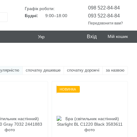
098 522-84-84
Графік роботи:
093 522-84-84
Будні:
9:00–18:00
Передзвонити вам?
Вхід
Мій кошик
Укр
пулярністю
спочатку дешевше
спочатку дорожчі
за назвою
НОВИНКА