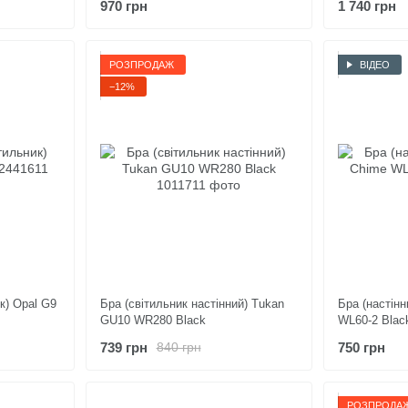
970 грн
1 740 грн
РОЗПРОДАЖ
ВІДЕО
−12%
к) Opal G9
Бра (світильник настінний) Tukan
Бра (настінн
GU10 WR280 Black
WL60-2 Blac
739 грн
750 грн
840 грн
РОЗПРОДА