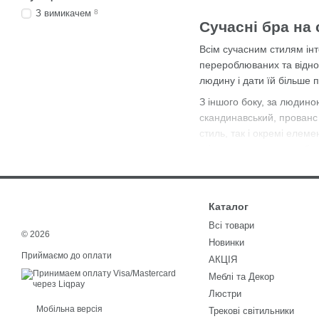
З вимикачем
8
Сучасні бра на 
Всім сучасним стилям інт
перероблюваних та відно
людину і дати їй більше 
З іншого боку, за людино
скандинавський, прованс 
стиль, так і окремі елем
стіну дають для цього ба
Сучасні світильники, зок
каталозі Atmolight ви зн
додаткові серійні варіант
Каталог
Сучасні бра на стіну це 
Всі товари
© 2026
завершеним.
Новинки
Приймаємо до оплати
АКЦІЯ
У квартирах з відкритим 
відповідають функції кож
Меблі та Декор
Люстри
Де та навіщо в
Мобільна версія
Трекові світильники