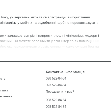
 боку, універсальні еко- та смарт-тренди: використання
мінімалізм у меблях та оздобленні, щоб не перевантажувати
ними залишаються різні напрями: лофт і мінімалізм, модерн і
учасний. Ви можете запозичити у свій інтер’єр як повноцінний
ійно експериментувати з освітленням — саме сучасні бра на
они поєднують технологічність, функціональність та естетику. У
ших актуальних напрямках. Крім базових кольорів, пропонуємо і
рій.
Контактна інформація
зволяє зробити простір комфортним, продуманим і стилістично
нету
098 522-84-84
093 522-84-84
ставка
учасний світильник допомагає створити зони освітлення, які
Передзвонити вам?
ть, але додають дизайну ритму й логіки.
вернення
098 522-84-84
098 522-84-84