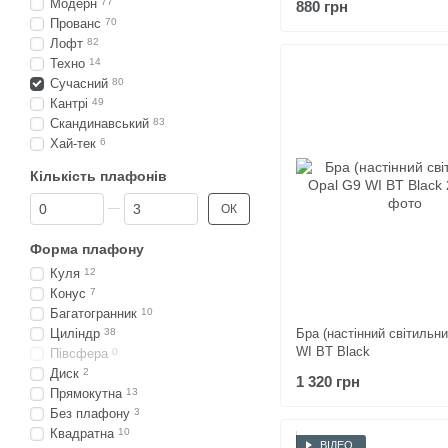
Модерн
77
880 грн
Прованс
70
Лофт
82
Техно
14
Сучасний
80
Кантрі
49
Скандинавський
83
Хай-тек
6
Кількість плафонів
Від Кількість плафонів
До Кількість плафонів
ОК
Форма плафону
Куля
12
Конус
7
Багатогранник
10
Циліндр
38
Бра (настінний світильни
WI BT Black
Півсфера
0
Диск
2
1 320 грн
Прямокутна
13
Без плафону
3
Квадратна
10
ВІДЕО