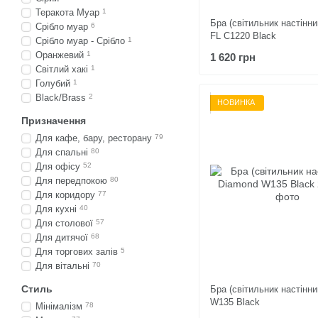
Теракота Муар
1
Бра (світильник настінний
Срібло муар
6
FL C1220 Black
Срібло муар - Срібло
1
Оранжевий
1
1 620 грн
Світлий хакі
1
Голубий
1
Black/Brass
2
НОВИНКА
Призначення
Для кафе, бару, ресторану
79
Для спальні
80
Для офісу
52
Для передпокою
80
Для коридору
77
Для кухні
40
Для столової
57
Для дитячої
68
Для торгових залів
5
Для вітальні
70
Стиль
Бра (світильник настінн
W135 Black
Мінімалізм
78