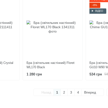
−8%
ВІДЕО
й) Crystal
Бра (світильник настінний) Floret
Бра (світиль
WL170 Black
GU10 W90 W
1 280 грн
534 грн
58
Назад
1
2
3
4
Вперед