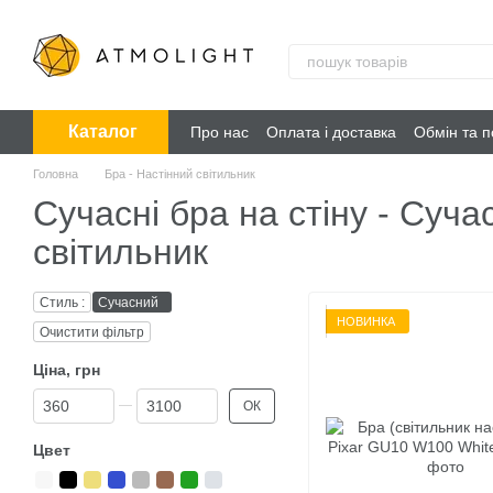
Перейти до основного контенту
Каталог
Про нас
Оплата і доставка
Обмін та 
Головна
Бра - Настінний світильник
Сучасні бра на стіну - Суча
світильник
Стиль :
Сучасний
НОВИНКА
Очистити фільтр
Ціна, грн
Від Ціна, грн
До Ціна, грн
ОК
Цвет