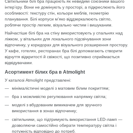
Світильники білі бра працюють як невидимі союзники вашого
інтер’єру. Вони не домінують у просторі, а підкреслюють його
особливості: текстуру стін, кольори меблів, геометрію
планування. Білі корпуси м'яко віддзеркалюють світло,
роблячи простір легким, візуально чистим і вишуканим.
Найчастіше білі бра на стіну використовують у спальнях над
ліжком, у вітальнях для локального підсвічування зони
відпочинку, у коридорах для візуального розширення простору.
У кафе, готелях, ресторанах бра білі допомагають створити
відчуття відкритості й свіжості, що позитивно сприймається
відвідувачами.
Асортимент білих бра в Atmolight
У каталозі
Atmolight
представлені:
мінімалістичні моделі з матовим білим покриттям;
бра з можливістю регулювання напрямку світла;
моделі з вбудованим вимикачем для зручного
використання в зонах відпочинку;
світильники, що підтримують використання LED-ламп —
дозволяючи самостійно обирати температуру світла і
потужність відповідно до потреб.