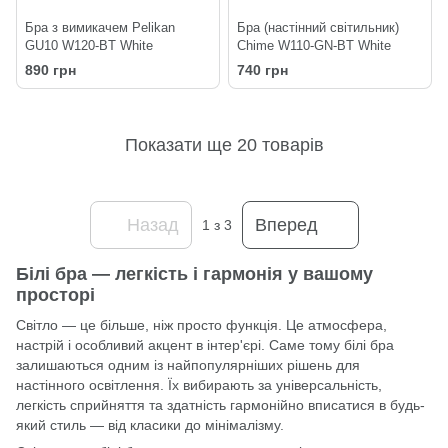
Бра з вимикачем Pelikan
Бра (настінний світильник)
GU10 W120-BT White
Chime W110-GN-BT White
890 грн
740 грн
Показати ще 20 товарів
Назад
Вперед
1
з 3
Білі бра — легкість і гармонія у вашому
просторі
Світло — це більше, ніж просто функція. Це атмосфера,
настрій і особливий акцент в інтер'єрі. Саме тому білі бра
залишаються одним із найпопулярніших рішень для
настінного освітлення. Їх вибирають за універсальність,
легкість сприйняття та здатність гармонійно вписатися в будь-
який стиль — від класики до мінімалізму.