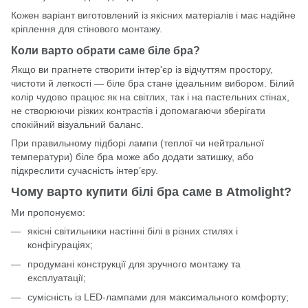
Кожен варіант виготовлений із якісних матеріалів і має надійне
кріплення для стінового монтажу.
Коли варто обрати саме біле бра?
Якщо ви прагнете створити інтер'єр із відчуттям простору,
чистоти й легкості — біле бра стане ідеальним вибором. Білий
колір чудово працює як на світлих, так і на пастельних стінах,
не створюючи різких контрастів і допомагаючи зберігати
спокійний візуальний баланс.
При правильному підборі лампи (теплої чи нейтральної
температури) біле бра може або додати затишку, або
підкреслити сучасність інтер’єру.
Чому варто купити білі бра саме в Atmolight?
Ми пропонуємо:
якісні
світильники настінні
білі в різних стилях і
конфігураціях;
продумані конструкції для зручного монтажу та
експлуатації;
сумісність із LED-лампами для максимального комфорту;