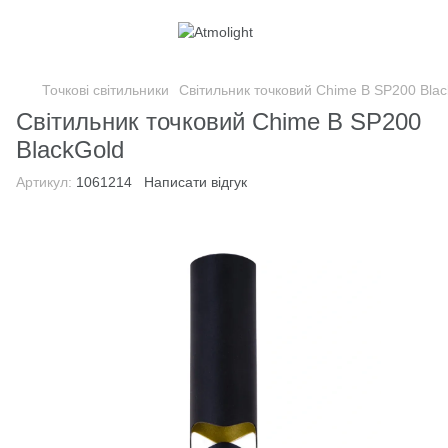
Точкові світильники
Світильник точковий Chime B SP200 Bla
Світильник точковий Chime B SP200
BlackGold
Артикул:
1061214
Написати відгук