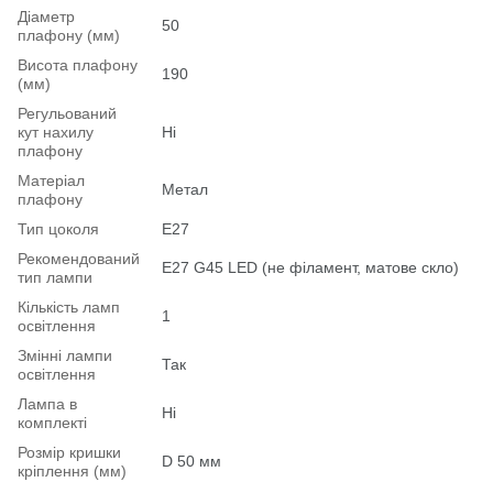
Діаметр
50
плафону (мм)
Висота плафону
190
(мм)
Регульований
кут нахилу
Ні
плафону
Матеріал
Метал
плафону
Тип цоколя
E27
Рекомендований
Е27 G45 LED (не філамент, матове скло)
тип лампи
Кількість ламп
1
освітлення
Змінні лампи
Так
освітлення
Лампа в
Ні
комплекті
Розмір кришки
D 50 мм
кріплення (мм)