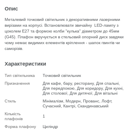
Опис
Металевий точковий світильник з декоративними лазерними
вирізами на корпусі. Встановлювати звичайну LED-лампу з
цоколем Е27 та формою колби "кулька" діаметром до 45мм
(G45). Плафон вкручується в стельовий опорний диск завдяки
чому немає видимих елементів кріплення - шапок гвинтів чи
саморізів.
Характеристики
Тип світильника
Точковий світильник
Призначення
Для кафе, бару, ресторану, Для спальні,
Для передпокою, Для коридору, Для кухні,
Для столової, Для дитячої, Для вітальні
Стиль
Мінімалізм, Модерн, Прованс, Лофт,
Сучасний, Кантрі, Скандинавський
Кількість
1
плафонів
Форма плафону
Циліндр