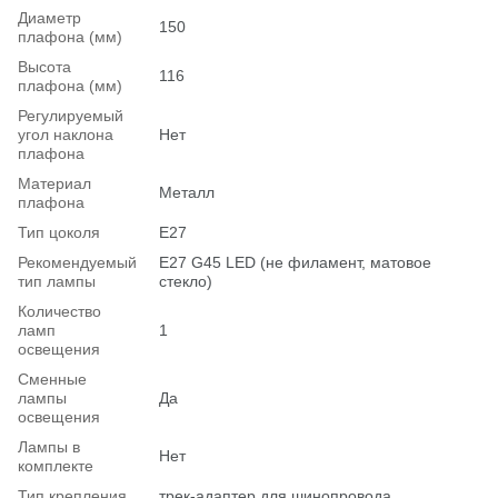
Диаметр
150
плафона (мм)
Высота
116
плафона (мм)
Регулируемый
угол наклона
Нет
плафона
Материал
Металл
плафона
Тип цоколя
E27
Рекомендуемый
Е27 G45 LED (не филамент, матовое
тип лампы
стекло)
Количество
ламп
1
освещения
Сменные
лампы
Да
освещения
Лампы в
Нет
комплекте
Тип крепления
трек-адаптер для шинопровода